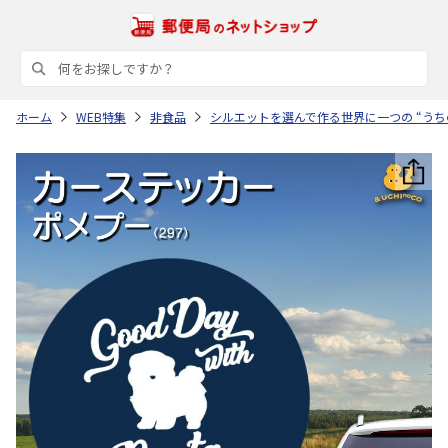
ホーム
WEB特集
非食品
シルエットを選んで作る世界に一つの “うち