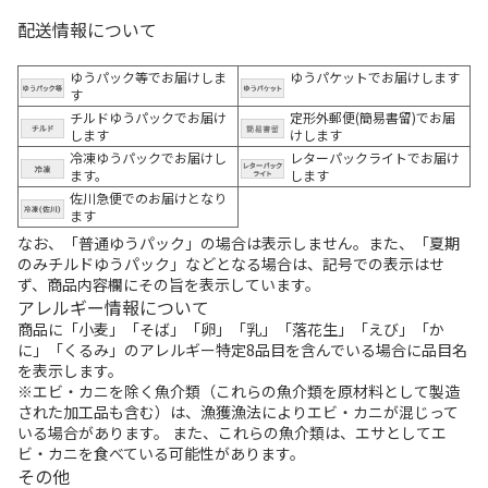
配送情報について
ゆうパック等でお届けしま
ゆうパケットでお届けします
す
チルドゆうパックでお届け
定形外郵便(簡易書留)でお届
します
けします
冷凍ゆうパックでお届けし
レターパックライトでお届け
ます。
します
佐川急便でのお届けとなり
ます
なお、「普通ゆうパック」の場合は表示しません。また、「夏期
のみチルドゆうパック」などとなる場合は、記号での表示はせ
ず、商品内容欄にその旨を表示しています。
アレルギー情報について
商品に「小麦」「そば」「卵」「乳」「落花生」「えび」「か
に」「くるみ」のアレルギー特定8品目を含んでいる場合に品目名
を表示します。
※エビ・カニを除く魚介類（これらの魚介類を原材料として製造
された加工品も含む）は、漁獲漁法によりエビ・カニが混じって
いる場合があります。 また、これらの魚介類は、エサとしてエ
ビ・カニを食べている可能性があります。
その他