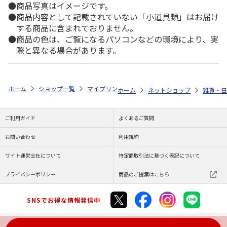
商品写真はイメージです。
商品内容として記載されていない「小道具類」はお届け
する商品に含まれておりません。
商品の色は、ご覧になるパソコンなどの環境により、実
際と異なる場合があります。
ホーム
ショップ一覧
マイプリント
カーステッカー【ポメプー<297>
ホーム
ネットショップ
雑貨・日
ご利用ガイド
よくあるご質問
お問い合わせ
利用規約
サイト運営会社について
特定商取引法に基づく表記について
プライバシーポリシー
商品のご提案はこちら
SNSでお得な情報発信中