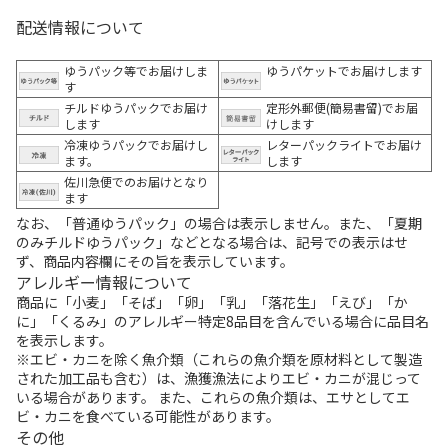
配送情報について
ゆうパック等でお届けしま
ゆうパケットでお届けします
す
チルドゆうパックでお届け
定形外郵便(簡易書留)でお届
します
けします
冷凍ゆうパックでお届けし
レターパックライトでお届け
ます。
します
佐川急便でのお届けとなり
ます
なお、「普通ゆうパック」の場合は表示しません。また、「夏期
のみチルドゆうパック」などとなる場合は、記号での表示はせ
ず、商品内容欄にその旨を表示しています。
アレルギー情報について
商品に「小麦」「そば」「卵」「乳」「落花生」「えび」「か
に」「くるみ」のアレルギー特定8品目を含んでいる場合に品目名
を表示します。
※エビ・カニを除く魚介類（これらの魚介類を原材料として製造
された加工品も含む）は、漁獲漁法によりエビ・カニが混じって
いる場合があります。 また、これらの魚介類は、エサとしてエ
ビ・カニを食べている可能性があります。
その他