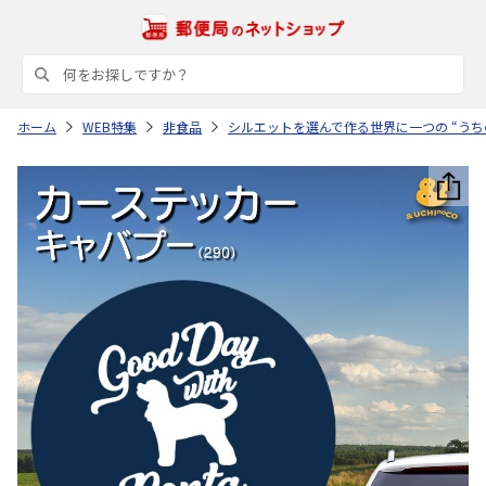
ホーム
WEB特集
非食品
シルエットを選んで作る世界に一つの “うち