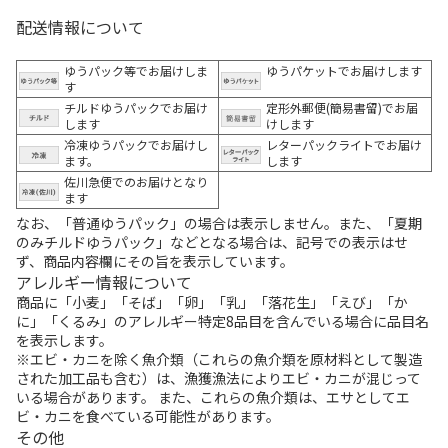
配送情報について
ゆうパック等でお届けしま
ゆうパケットでお届けします
す
チルドゆうパックでお届け
定形外郵便(簡易書留)でお届
します
けします
冷凍ゆうパックでお届けし
レターパックライトでお届け
ます。
します
佐川急便でのお届けとなり
ます
なお、「普通ゆうパック」の場合は表示しません。また、「夏期
のみチルドゆうパック」などとなる場合は、記号での表示はせ
ず、商品内容欄にその旨を表示しています。
アレルギー情報について
商品に「小麦」「そば」「卵」「乳」「落花生」「えび」「か
に」「くるみ」のアレルギー特定8品目を含んでいる場合に品目名
を表示します。
※エビ・カニを除く魚介類（これらの魚介類を原材料として製造
された加工品も含む）は、漁獲漁法によりエビ・カニが混じって
いる場合があります。 また、これらの魚介類は、エサとしてエ
ビ・カニを食べている可能性があります。
その他