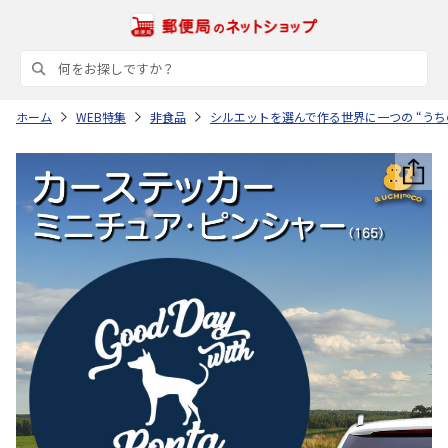
ホーム
WEB特集
非食品
シルエットを選んで作る世界に一つの “うち