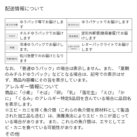
配送情報について
ゆうパック等でお届けしま
ゆうパケットでお届けします
す
チルドゆうパックでお届け
定形外郵便(簡易書留)でお届
します
けします
冷凍ゆうパックでお届けし
レターパックライトでお届け
ます。
します
佐川急便でのお届けとなり
ます
なお、「普通ゆうパック」の場合は表示しません。また、「夏期
のみチルドゆうパック」などとなる場合は、記号での表示はせ
ず、商品内容欄にその旨を表示しています。
アレルギー情報について
商品に「小麦」「そば」「卵」「乳」「落花生」「えび」「か
に」「くるみ」のアレルギー特定8品目を含んでいる場合に品目名
を表示します。
※エビ・カニを除く魚介類（これらの魚介類を原材料として製造
された加工品も含む）は、漁獲漁法によりエビ・カニが混じって
いる場合があります。 また、これらの魚介類は、エサとしてエ
ビ・カニを食べている可能性があります。
その他