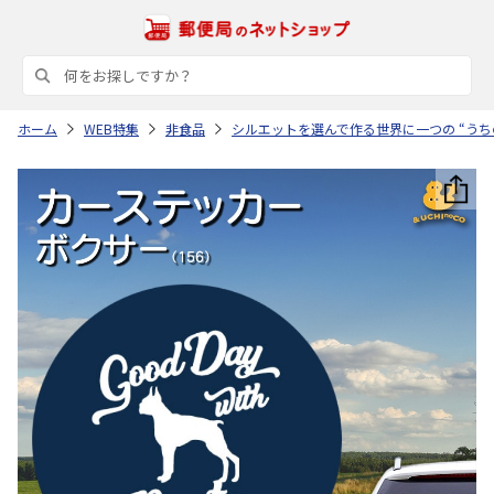
ホーム
WEB特集
非食品
シルエットを選んで作る世界に一つの “うち