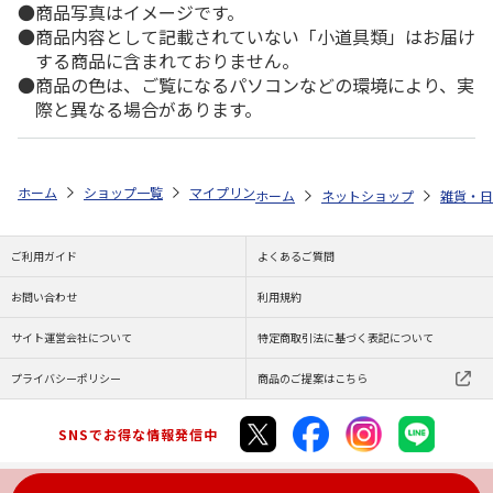
商品写真はイメージです。
商品内容として記載されていない「小道具類」はお届け
する商品に含まれておりません。
商品の色は、ご覧になるパソコンなどの環境により、実
際と異なる場合があります。
ホーム
ショップ一覧
マイプリント
カーステッカー【ボクサー<156>
ホーム
ネットショップ
雑貨・日
ご利用ガイド
よくあるご質問
お問い合わせ
利用規約
サイト運営会社について
特定商取引法に基づく表記について
プライバシーポリシー
商品のご提案はこちら
SNSでお得な情報発信中