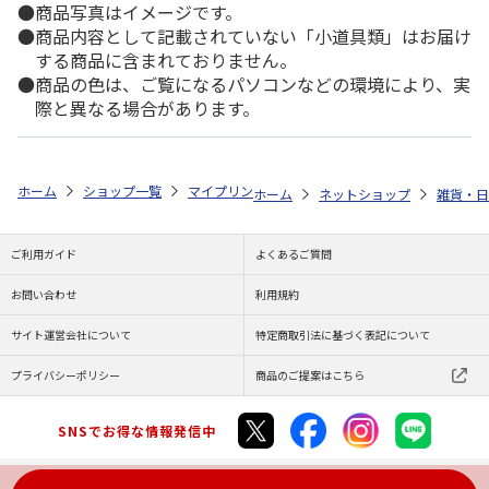
商品写真はイメージです。
商品内容として記載されていない「小道具類」はお届け
する商品に含まれておりません。
商品の色は、ご覧になるパソコンなどの環境により、実
際と異なる場合があります。
ホーム
ショップ一覧
マイプリント
カーステッカー【シーズー<106>
ホーム
ネットショップ
雑貨・日
ご利用ガイド
よくあるご質問
お問い合わせ
利用規約
サイト運営会社について
特定商取引法に基づく表記について
プライバシーポリシー
商品のご提案はこちら
SNSでお得な情報発信中