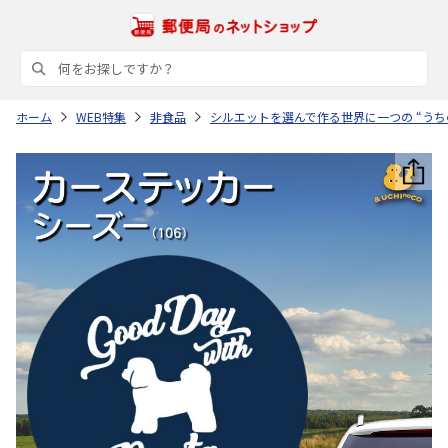
ホーム
WEB特集
非食品
シルエットを選んで作る世界に一つの “うち