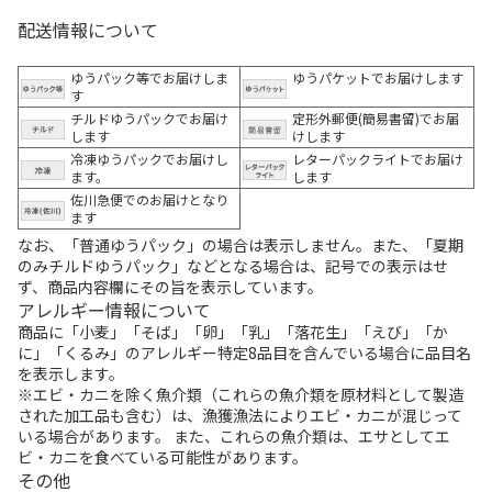
配送情報について
ゆうパック等でお届けしま
ゆうパケットでお届けします
す
チルドゆうパックでお届け
定形外郵便(簡易書留)でお届
します
けします
冷凍ゆうパックでお届けし
レターパックライトでお届け
ます。
します
佐川急便でのお届けとなり
ます
なお、「普通ゆうパック」の場合は表示しません。また、「夏期
のみチルドゆうパック」などとなる場合は、記号での表示はせ
ず、商品内容欄にその旨を表示しています。
アレルギー情報について
商品に「小麦」「そば」「卵」「乳」「落花生」「えび」「か
に」「くるみ」のアレルギー特定8品目を含んでいる場合に品目名
を表示します。
※エビ・カニを除く魚介類（これらの魚介類を原材料として製造
された加工品も含む）は、漁獲漁法によりエビ・カニが混じって
いる場合があります。 また、これらの魚介類は、エサとしてエ
ビ・カニを食べている可能性があります。
その他