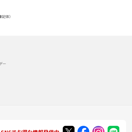
：筆記体）
デー
SNSでお得な情報発信中