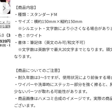
【商品内容】
・種類：スタンダードM
・サイズ：横約150mm×縦約150mm
ニメ『ジョジョの
コジコジ／ショルダ
POSTIES オリジナ
アニメ『ジョ
妙な冒険 黄金の
ー付きバッグ
ルTシャツ Sサイズ
奇妙な冒険 
※シルエット・文字数により小さくなる場合があり
CITY POP
…
風』CITY PO
5.0
（3）
4.5
（6）
4.8
（4）
・色：ホワイト
,939円
1,760円
3,080円
3,839円
・書体：筆記体（英文のみ可/和文不可）
送料別・税込)
(送料別・税込)
(送料別・税込)
(送料別・税込
※文字数は英数字で最大20文字までとなります。頭
なります。
【商品についてのご注意】
・耐久年数は3～5ですが、使用状況により前後する場
・ワイパーや洗車時にステッカー部分を強く擦ると、
少ないパーツが取れる可能性があります。
・商品画像はハメコミ合成のイメージです。実際の商
ございます。