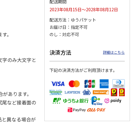
配送期間
2023年08月15日～2028年08月12日
配送方法
ゆうパケット
お届け日
指定不可
ジョの
『ジョジョの奇妙な
『ジョジョの奇妙な
『ジョジョの奇妙な
黄金の
冒険 スターダスト
冒険 スターダスト
冒険 スターダスト
ます。
のし
対応不可
P
…
クルセイダース』
クルセイダース』
クルセイダース』
ワー
…
トラ
…
トラ
…
4,400円
3,300円
3,300円
決済方法
詳細はこちら
)
(送料別・税込)
(送料別・税込)
(送料別・税込)
文字のみ大文字と
下記の決済方法がご利用頂けます。
合があります。
尻尾など接着面の
品と異なる場合が