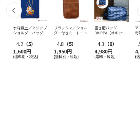
水森亜土／２ジップ
リラックマ／ショル
置き配バッグ
ア
ショルダーバッグ
ダー付きミニトート
OKIPPA（オキッ
奇
パ）
風』
4.2
（5）
4.8
（5）
4.3
（6）
1,600円
1,950円
4,980円
4
(送料別・税込)
(送料別・税込)
(送料・税込)
(