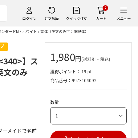
0
ログイン
注文履歴
クイック注文
カート
メニュー
ンダードM / ホワイト / 書体（英文のみ可：筆記体）
1,980
円
340>】ス
(送料別・税込)
（英文のみ
獲得ポイント： 19 pt
商品番号
9973104092
数量
ダーメイドで名前