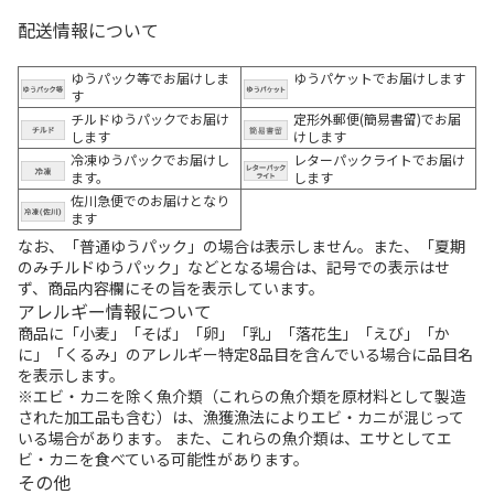
配送情報について
ゆうパック等でお届けしま
ゆうパケットでお届けします
す
チルドゆうパックでお届け
定形外郵便(簡易書留)でお届
します
けします
冷凍ゆうパックでお届けし
レターパックライトでお届け
ます。
します
佐川急便でのお届けとなり
ます
なお、「普通ゆうパック」の場合は表示しません。また、「夏期
のみチルドゆうパック」などとなる場合は、記号での表示はせ
ず、商品内容欄にその旨を表示しています。
アレルギー情報について
商品に「小麦」「そば」「卵」「乳」「落花生」「えび」「か
に」「くるみ」のアレルギー特定8品目を含んでいる場合に品目名
を表示します。
※エビ・カニを除く魚介類（これらの魚介類を原材料として製造
された加工品も含む）は、漁獲漁法によりエビ・カニが混じって
いる場合があります。 また、これらの魚介類は、エサとしてエ
ビ・カニを食べている可能性があります。
その他