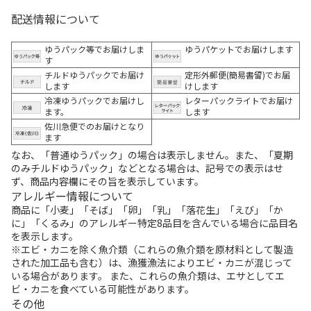
配送情報について
ゆうパック等でお届けしま
ゆうパケットでお届けします
す
チルドゆうパックでお届け
定形外郵便(簡易書留)でお届
します
けします
冷凍ゆうパックでお届けし
レターパックライトでお届け
ます。
します
佐川急便でのお届けとなり
ます
なお、「普通ゆうパック」の場合は表示しません。また、「夏期
のみチルドゆうパック」などとなる場合は、記号での表示はせ
ず、商品内容欄にその旨を表示しています。
アレルギー情報について
商品に「小麦」「そば」「卵」「乳」「落花生」「えび」「か
に」「くるみ」のアレルギー特定8品目を含んでいる場合に品目名
を表示します。
※エビ・カニを除く魚介類（これらの魚介類を原材料として製造
された加工品も含む）は、漁獲漁法によりエビ・カニが混じって
いる場合があります。 また、これらの魚介類は、エサとしてエ
ビ・カニを食べている可能性があります。
その他