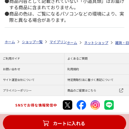
商品内容として記載されていない「小道具類」はお届け
する商品に含まれておりません。
商品の色は、ご覧になるパソコンなどの環境により、実
際と異なる場合があります。
ホーム
ショップ一覧
マイプリント
カーステッカー【チワマル<295>
ホーム
ネットショップ
雑貨・日
ご利用ガイド
よくあるご質問
お問い合わせ
利用規約
サイト運営会社について
特定商取引法に基づく表記について
プライバシーポリシー
商品のご提案はこちら
SNSでお得な情報発信中
カートに入れる
Copyright (C) JAPAN POST Co.,Ltd. All Rights Reserved.