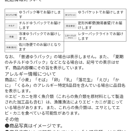
ゆうパック等でお届けしま
ゆうパケットでお届けします
す
チルドゆうパックでお届け
定形外郵便(簡易書留)でお届
します
けします
冷凍ゆうパックでお届けし
レターパックライトでお届け
ます。
します
佐川急便でのお届けとなり
ます
なお、「普通ゆうパック」の場合は表示しません。また、「夏期
のみチルドゆうパック」などとなる場合は、記号での表示はせ
ず、商品内容欄にその旨を表示しています。
アレルギー情報について
商品に「小麦」「そば」「卵」「乳」「落花生」「えび」「か
に」「くるみ」のアレルギー特定8品目を含んでいる場合に品目名
を表示します。
※エビ・カニを除く魚介類（これらの魚介類を原材料として製造
された加工品も含む）は、漁獲漁法によりエビ・カニが混じって
いる場合があります。 また、これらの魚介類は、エサとしてエ
ビ・カニを食べている可能性があります。
その他
商品写真はイメージです。