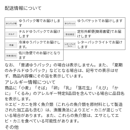
配送情報について
ゆうパック等でお届けしま
ゆうパケットでお届けします
す
チルドゆうパックでお届け
定形外郵便(簡易書留)でお届
します
けします
冷凍ゆうパックでお届けし
レターパックライトでお届け
ます。
します
佐川急便でのお届けとなり
ます
なお、「普通ゆうパック」の場合は表示しません。また、「夏期
のみチルドゆうパック」などとなる場合は、記号での表示はせ
ず、商品内容欄にその旨を表示しています。
アレルギー情報について
商品に「小麦」「そば」「卵」「乳」「落花生」「えび」「か
に」「くるみ」のアレルギー特定8品目を含んでいる場合に品目名
を表示します。
※エビ・カニを除く魚介類（これらの魚介類を原材料として製造
された加工品も含む）は、漁獲漁法によりエビ・カニが混じって
いる場合があります。 また、これらの魚介類は、エサとしてエ
ビ・カニを食べている可能性があります。
その他