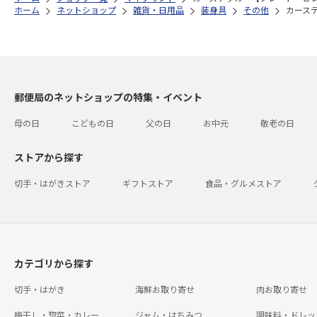
ホーム
ネットショップ
雑貨・日用品
装身具
その他
カーステ
郵便局のネットショップの特集・イベント
母の日
こどもの日
父の日
お中元
敬老の日
ストアから探す
切手・はがきストア
ギフトストア
食品・グルメストア
カテゴリから探す
切手・はがき
海鮮お取り寄せ
肉お取り寄せ
梅干し・惣菜・カレー
ジャム・はちみつ
調味料・ドレッ