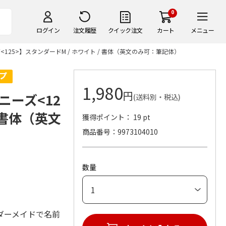
0
ログイン
注文履歴
クイック注文
カート
メニュー
25>】スタンダードM / ホワイト / 書体（英文のみ可：筆記体）
1,980
円
ーズ<12
(送料別・税込)
 書体（英文
獲得ポイント： 19 pt
商品番号
9973104010
数量
ダーメイドで名前