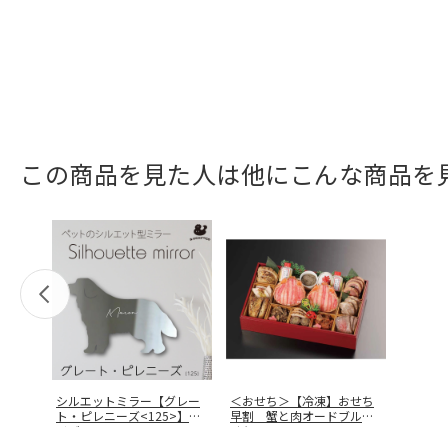
この商品を見た人は他にこんな商品を
シルエットミラー【グレー
＜おせち＞【冷凍】おせち
ト・ピレニーズ<125>】サ
早割 蟹と肉オードブルお
イズM
…
せち