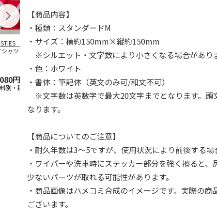
【商品内容】
・種類：スタンダードM
・サイズ：横約150mm×縦約150mm
OSTIES オリジナ
アニメ『ジョジョの
コジコジ／ショルダ
アニメ『ジョ
Tシャツ Sサイズ
奇妙な冒険 黄金の
ー付きバッグ
奇妙な冒険 
※シルエット・文字数により小さくなる場合があり
風』CITY POP
…
風』CITY PO
5.0
（3）
4.5
（6）
4.8
（4）
・色：ホワイト
,080円
4,939円
1,760円
3,839円
・書体：筆記体（英文のみ可/和文不可）
送料別・税込)
(送料別・税込)
(送料別・税込)
(送料別・税込
※文字数は英数字で最大20文字までとなります。頭
なります。
【商品についてのご注意】
・耐久年数は3～5ですが、使用状況により前後する場
・ワイパーや洗車時にステッカー部分を強く擦ると、
少ないパーツが取れる可能性があります。
・商品画像はハメコミ合成のイメージです。実際の商
ございます。