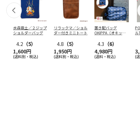
水森亜土／２ジップ
リラックマ／ショル
置き配バッグ
P
ショルダーバッグ
ダー付きミニトート
OKIPPA（オキッ
ル
パ）
4.2
（5）
4.8
（5）
4.3
（6）
1,600円
1,950円
4,980円
3
(送料別・税込)
(送料別・税込)
(送料・税込)
(