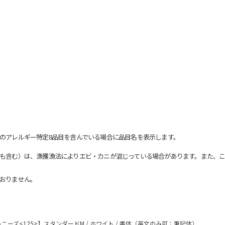
のアレルギー特定8品目を含んでいる場合に品目名を表示します。
も含む）は、漁獲漁法によりエビ・カニが混じっている場合があります。また、こ
おりません。
ーズ<125>】スタンダードM / ホワイト / 書体（英文のみ可：筆記体）