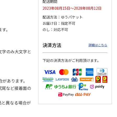
配送期間
2023年08月15日～2028年08月12日
配送方法
ゆうパケット
お届け日
指定不可
ジョの
『ジョジョの奇妙な
『ジョジョの奇妙な
「I’m Doraemon」
黄金の
冒険 スターダスト
冒険 スターダスト
× カオル 郵便局限
ます。
のし
対応不可
P
…
クルセイダース』
クルセイダース』
定モデル（
…
ワー
…
トラ
…
4.8
（4）
4,400円
3,300円
4,840円
決済方法
詳細はこちら
)
(送料別・税込)
(送料別・税込)
(送料別・税込)
文字のみ大文字と
下記の決済方法がご利用頂けます。
合があります。
尻尾など接着面の
品と異なる場合が