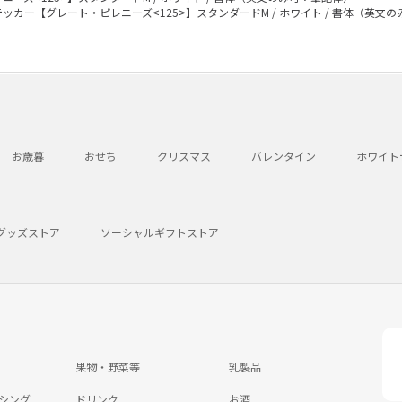
ッカー【グレート・ピレニーズ<125>】スタンダードM / ホワイト / 書体（英文
お歳暮
おせち
クリスマス
バレンタイン
ホワイト
グッズストア
ソーシャルギフトストア
果物・野菜等
乳製品
シング
ドリンク
お酒