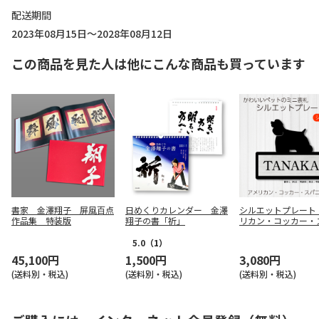
配送期間
2023年08月15日～2028年08月12日
この商品を見た人は他にこんな商品も買っています
書家 金澤翔子 屏風百点
日めくりカレンダー 金澤
シルエットプレート
作品集 特装版
翔子の書「祈」
リカン・コッカー・
エル<115>】サイズM
ルバー / 書体1（和
5.0
（1）
朝体/英文：明朝体
45,100円
1,500円
3,080円
(送料別・税込)
(送料別・税込)
(送料別・税込)