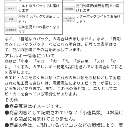
チルドゆうパックでお届け
定形外郵便(簡易書留)でお届
します
けします
冷凍ゆうパックでお届けし
レターパックライトでお届け
ます。
します
佐川急便でのお届けとなり
ます
なお、「普通ゆうパック」の場合は表示しません。また、「夏期
のみチルドゆうパック」などとなる場合は、記号での表示はせ
ず、商品内容欄にその旨を表示しています。
アレルギー情報について
商品に「小麦」「そば」「卵」「乳」「落花生」「えび」「か
に」「くるみ」のアレルギー特定8品目を含んでいる場合に品目名
を表示します。
※エビ・カニを除く魚介類（これらの魚介類を原材料として製造
された加工品も含む）は、漁獲漁法によりエビ・カニが混じって
いる場合があります。 また、これらの魚介類は、エサとしてエ
ビ・カニを食べている可能性があります。
その他
商品写真はイメージです。
商品内容として記載されていない「小道具類」はお届け
する商品に含まれておりません。
商品の色は、ご覧になるパソコンなどの環境により、実