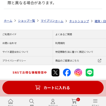
際と異なる場合があります。
ホーム
ショップ一覧
マイプリント
カーステッカー【ウィペット<177
ホーム
ネットショップ
雑貨・日
ご利用ガイド
よくあるご質問
お問い合わせ
利用規約
サイト運営会社について
特定商取引法に基づく表記について
プライバシーポリシー
商品のご提案はこちら
SNSでお得な情報発信中
カートに入れる
Copyright (C) JAPAN POST Co.,Ltd. All Rights Reserved.
0