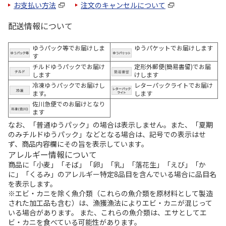
お支払い方法
注文のキャンセルについて
配送情報について
ゆうパック等でお届けしま
ゆうパケットでお届けします
す
チルドゆうパックでお届け
定形外郵便(簡易書留)でお届
します
けします
冷凍ゆうパックでお届けし
レターパックライトでお届け
ます。
します
佐川急便でのお届けとなり
ます
なお、「普通ゆうパック」の場合は表示しません。また、「夏期
のみチルドゆうパック」などとなる場合は、記号での表示はせ
ず、商品内容欄にその旨を表示しています。
アレルギー情報について
商品に「小麦」「そば」「卵」「乳」「落花生」「えび」「か
に」「くるみ」のアレルギー特定8品目を含んでいる場合に品目名
を表示します。
※エビ・カニを除く魚介類（これらの魚介類を原材料として製造
された加工品も含む）は、漁獲漁法によりエビ・カニが混じって
いる場合があります。 また、これらの魚介類は、エサとしてエ
ビ・カニを食べている可能性があります。