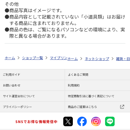
その他
商品写真はイメージです。
商品内容として記載されていない「小道具類」はお届け
する商品に含まれておりません。
商品の色は、ご覧になるパソコンなどの環境により、実
際と異なる場合があります。
ホーム
ショップ一覧
マイプリント
シルエットミラー【デブ猫<308>
ホーム
ネットショップ
雑貨・日
ご利用ガイド
よくあるご質問
お問い合わせ
利用規約
サイト運営会社について
特定商取引法に基づく表記について
プライバシーポリシー
商品のご提案はこちら
SNSでお得な情報発信中