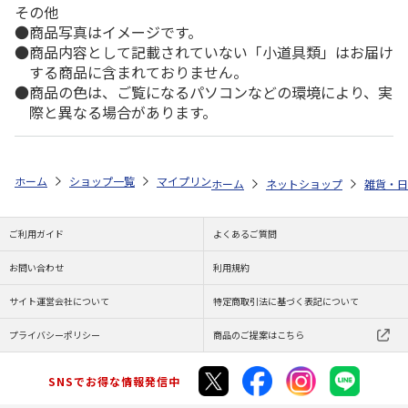
その他
商品写真はイメージです。
商品内容として記載されていない「小道具類」はお届け
する商品に含まれておりません。
商品の色は、ご覧になるパソコンなどの環境により、実
際と異なる場合があります。
ホーム
ショップ一覧
マイプリント
シルエットミラー【だれ猫<307>
ホーム
ネットショップ
雑貨・日
ご利用ガイド
よくあるご質問
お問い合わせ
利用規約
サイト運営会社について
特定商取引法に基づく表記について
プライバシーポリシー
商品のご提案はこちら
SNSでお得な情報発信中