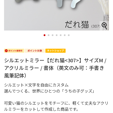
1
2
3
4
5
6
7
シルエットミラー【だれ猫<307>】サイズM /
アクリルミラー / 書体（英文のみ可：手書き
風筆記体）
シルエット×文字を自由にカスタム
選んでつくる、世界にひとつの「うちの子グッズ」
可愛い猫のシルエットをモチーフに、軽くて丈夫なアクリ
ルミラーをカットして作成した商品です。