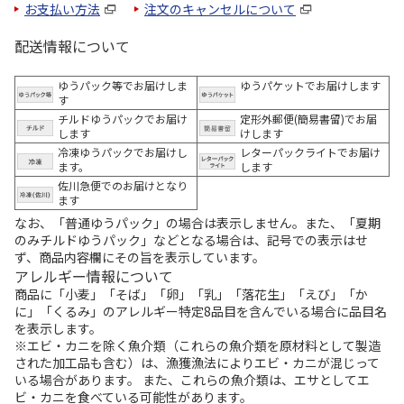
お支払い方法
注文のキャンセルについて
配送情報について
ゆうパック等でお届けしま
ゆうパケットでお届けします
す
チルドゆうパックでお届け
定形外郵便(簡易書留)でお届
します
けします
冷凍ゆうパックでお届けし
レターパックライトでお届け
ます。
します
佐川急便でのお届けとなり
ます
なお、「普通ゆうパック」の場合は表示しません。また、「夏期
のみチルドゆうパック」などとなる場合は、記号での表示はせ
ず、商品内容欄にその旨を表示しています。
アレルギー情報について
商品に「小麦」「そば」「卵」「乳」「落花生」「えび」「か
に」「くるみ」のアレルギー特定8品目を含んでいる場合に品目名
を表示します。
※エビ・カニを除く魚介類（これらの魚介類を原材料として製造
された加工品も含む）は、漁獲漁法によりエビ・カニが混じって
いる場合があります。 また、これらの魚介類は、エサとしてエ
ビ・カニを食べている可能性があります。