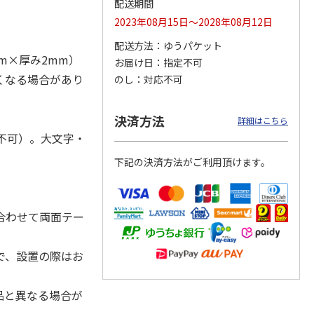
配送期間
2023年08月15日～2028年08月12日
配送方法
ゆうパケット
mm×厚み2mm）
お届け日
指定不可
ジョの
『ジョジョの奇妙な
『ジョジョの奇妙な
『ジョジョの奇妙な
黄金の
冒険 スターダスト
冒険 スターダスト
冒険 スターダスト
くなる場合があり
のし
対応不可
P
…
クルセイダース』
クルセイダース』
クルセイダース』
ワー
…
トラ
…
トラ
…
4,400円
3,300円
3,300円
決済方法
詳細はこちら
)
(送料別・税込)
(送料別・税込)
(送料別・税込)
不可）。大文字・
下記の決済方法がご利用頂けます。
合わせて両面テー
で、設置の際はお
品と異なる場合が