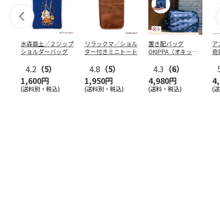
水森亜土／２ジップ
リラックマ／ショル
置き配バッグ
ア
ショルダーバッグ
ダー付きミニトート
OKIPPA（オキッ
奇
パ）
風』
4.2
（5）
4.8
（5）
4.3
（6）
1,600円
1,950円
4,980円
4
(送料別・税込)
(送料別・税込)
(送料・税込)
(