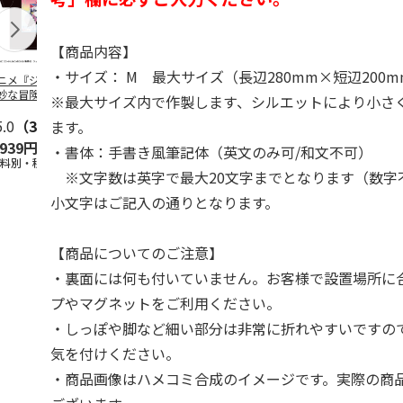
【商品内容】
・サイズ： M 最大サイズ（長辺280mm×短辺200
ニメ『ジョジョの
コジコジ／ショルダ
POSTIES オリジナ
アニメ『ジョ
妙な冒険 黄金の
ー付きバッグ
ルTシャツ Sサイズ
奇妙な冒険 
※最大サイズ内で作製します、シルエットにより小さ
CITY POP
…
風』CITY PO
5.0
（3）
4.5
（6）
4.8
（4）
ます。
,939円
1,760円
3,080円
3,839円
・書体：手書き風筆記体（英文のみ可/和文不可）
送料別・税込)
(送料別・税込)
(送料別・税込)
(送料別・税込
※文字数は英字で最大20文字までとなります（数字
小文字はご記入の通りとなります。
【商品についてのご注意】
・裏面には何も付いていません。お客様で設置場所に
プやマグネットをご利用ください。
・しっぽや脚など細い部分は非常に折れやすいですの
気を付けください。
・商品画像はハメコミ合成のイメージです。実際の商