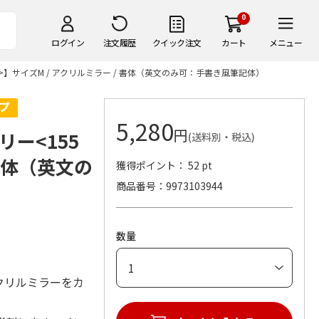
0
ログイン
注文履歴
クイック注文
カート
メニュー
】サイズM / アクリルミラー / 書体（英文のみ可：手書き風筆記体）
5,280
円
ー<155
(送料別・税込)
 書体（英文の
獲得ポイント： 52 pt
商品番号
9973103944
数量
クリルミラーをカ