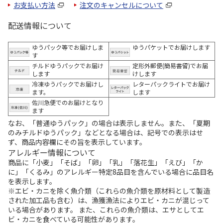
お支払い方法
注文のキャンセルについて
配送情報について
ゆうパック等でお届けしま
ゆうパケットでお届けします
す
チルドゆうパックでお届け
定形外郵便(簡易書留)でお届
します
けします
冷凍ゆうパックでお届けし
レターパックライトでお届け
ます。
します
佐川急便でのお届けとなり
ます
なお、「普通ゆうパック」の場合は表示しません。また、「夏期
のみチルドゆうパック」などとなる場合は、記号での表示はせ
ず、商品内容欄にその旨を表示しています。
アレルギー情報について
商品に「小麦」「そば」「卵」「乳」「落花生」「えび」「か
に」「くるみ」のアレルギー特定8品目を含んでいる場合に品目名
を表示します。
※エビ・カニを除く魚介類（これらの魚介類を原材料として製造
された加工品も含む）は、漁獲漁法によりエビ・カニが混じって
いる場合があります。 また、これらの魚介類は、エサとしてエ
ビ・カニを食べている可能性があります。