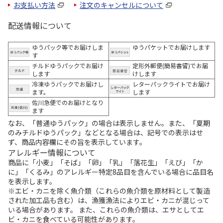
お支払い方法
注文のキャンセルについて
配送情報について
ゆうパック等でお届けしま
ゆうパケットでお届けします
す
チルドゆうパックでお届け
定形外郵便(簡易書留)でお届
します
けします
冷凍ゆうパックでお届けし
レターパックライトでお届け
ます。
します
佐川急便でのお届けとなり
ます
なお、「普通ゆうパック」の場合は表示しません。また、「夏期
のみチルドゆうパック」などとなる場合は、記号での表示はせ
ず、商品内容欄にその旨を表示しています。
アレルギー情報について
商品に「小麦」「そば」「卵」「乳」「落花生」「えび」「か
に」「くるみ」のアレルギー特定8品目を含んでいる場合に品目名
を表示します。
※エビ・カニを除く魚介類（これらの魚介類を原材料として製造
された加工品も含む）は、漁獲漁法によりエビ・カニが混じって
いる場合があります。 また、これらの魚介類は、エサとしてエ
ビ・カニを食べている可能性があります。