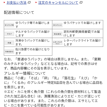
お支払い方法
注文のキャンセルについて
配送情報について
ゆうパック等でお届けしま
ゆうパケットでお届けします
す
チルドゆうパックでお届け
定形外郵便(簡易書留)でお届
します
けします
冷凍ゆうパックでお届けし
レターパックライトでお届け
ます。
します
佐川急便でのお届けとなり
ます
なお、「普通ゆうパック」の場合は表示しません。また、「夏期
のみチルドゆうパック」などとなる場合は、記号での表示はせ
ず、商品内容欄にその旨を表示しています。
アレルギー情報について
商品に「小麦」「そば」「卵」「乳」「落花生」「えび」「か
に」「くるみ」のアレルギー特定8品目を含んでいる場合に品目名
を表示します。
※エビ・カニを除く魚介類（これらの魚介類を原材料として製造
された加工品も含む）は、漁獲漁法によりエビ・カニが混じって
いる場合があります。 また、これらの魚介類は、エサとしてエ
ビ・カニを食べている可能性があります。