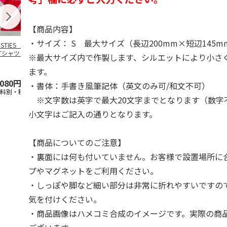
【商品内容】
・サイズ： S 最大サイズ（長辺200mm×短辺145m
OSTIES オリジナ
アニメ『ジョジョの
コジコジ／ショルダ
アニメ『ジョ
Tシャツ Sサイズ
奇妙な冒険 黄金の
ー付きバッグ
奇妙な冒険 
※最大サイズ内で作製します、シルエットにより小さ
風』CITY POP
…
風』CITY PO
5.0
（3）
4.5
（6）
4.8
（4）
ます。
,080円
4,939円
1,760円
3,839円
・書体：手書き風筆記体（英文のみ可/和文不可）
送料別・税込)
(送料別・税込)
(送料別・税込)
(送料別・税込
※文字数は英字で最大20文字までとなります（数字
小文字はご記入の通りとなります。
【商品についてのご注意】
・裏面には何も付いていません。お客様で設置場所に
プやマグネットをご利用ください。
・しっぽや脚など細い部分は非常に折れやすいですの
気を付けください。
・商品画像はハメコミ合成のイメージです。実際の商