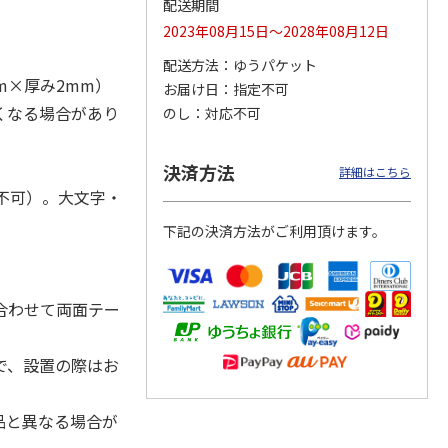
配送期間
2023年08月15日～2028年08月12日
配送方法
ゆうパケット
m×厚み2mm）
お届け日
指定不可
ジョの
『ジョジョの奇妙な
『ジョジョの奇妙な
『ジョジョの奇妙な
黄金の
冒険 スターダスト
冒険 スターダスト
冒険 スターダスト
くなる場合があり
のし
対応不可
P
…
クルセイダース』
クルセイダース』
クルセイダース』
ワー
…
トラ
…
トラ
…
4,400円
3,300円
3,300円
決済方法
詳細はこちら
)
(送料別・税込)
(送料別・税込)
(送料別・税込)
不可）。大文字・
下記の決済方法がご利用頂けます。
合わせて両面テー
で、設置の際はお
品と異なる場合が