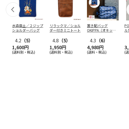
水森亜土／２ジップ
リラックマ／ショル
置き配バッグ
P
ショルダーバッグ
ダー付きミニトート
OKIPPA（オキッ
ル
パ）
4.2
（5）
4.8
（5）
4.3
（6）
1,600円
1,950円
4,980円
3
(送料別・税込)
(送料別・税込)
(送料・税込)
(