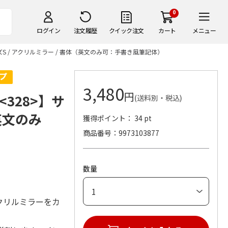
0
ログイン
注文履歴
クイック注文
カート
メニュー
S / アクリルミラー / 書体（英文のみ可：手書き風筆記体）
3,480
円
328>】サ
(送料別・税込)
（英文のみ
獲得ポイント： 34 pt
商品番号
9973103877
数量
クリルミラーをカ