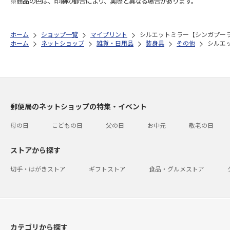
※商品の色は、印刷の都合により、実際と異なる場合があります。
ホーム
ショップ一覧
マイプリント
シルエットミラー【シンガプーラ<
ホーム
ネットショップ
雑貨・日用品
装身具
その他
シルエッ
郵便局のネットショップの特集・イベント
母の日
こどもの日
父の日
お中元
敬老の日
ストアから探す
切手・はがきストア
ギフトストア
食品・グルメストア
カテゴリから探す