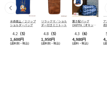
水森亜土／２ジップ
リラックマ／ショル
置き配バッグ
ア
ショルダーバッグ
ダー付きミニトート
OKIPPA（オキッ
奇
パ）
風』
4.2
（5）
4.8
（5）
4.3
（6）
1,600円
1,950円
4,980円
4
(送料別・税込)
(送料別・税込)
(送料・税込)
(