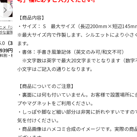
【商品内容】
・サイズ： S 最大サイズ（長辺200mm×短辺145m
ニメ『ジョジョの
コジコジ／ショルダ
POSTIES オリジナ
アニメ『ジョ
妙な冒険 黄金の
ー付きバッグ
ルTシャツ Sサイズ
奇妙な冒険 
※最大サイズ内で作製します、シルエットにより小さ
CITY POP
…
風』CITY PO
5.0
（3）
4.5
（6）
4.8
（4）
ます。
,939円
1,760円
3,080円
3,839円
・書体：手書き風筆記体（英文のみ可/和文不可）
送料別・税込)
(送料別・税込)
(送料別・税込)
(送料別・税込
※文字数は英字で最大20文字までとなります（数字
小文字はご記入の通りとなります。
【商品についてのご注意】
・裏面には何も付いていません。お客様で設置場所に
プやマグネットをご利用ください。
・しっぽや脚など細い部分は非常に折れやすいですの
気を付けください。
・商品画像はハメコミ合成のイメージです。実際の商