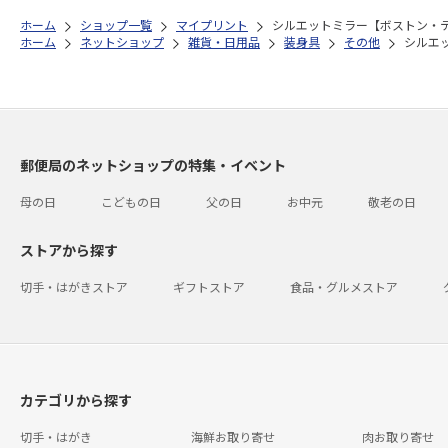
ホーム
ショップ一覧
マイプリント
シルエットミラー【ボストン・テリ
ホーム
ネットショップ
雑貨・日用品
装身具
その他
シルエッ
郵便局のネットショップの特集・イベント
母の日
こどもの日
父の日
お中元
敬老の日
ストアから探す
切手・はがきストア
ギフトストア
食品・グルメストア
カテゴリから探す
切手・はがき
海鮮お取り寄せ
肉お取り寄せ