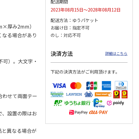
配送期間
2023年08月15日～2028年08月12日
配送方法
ゆうパケット
m×厚み2mm）
お届け日
指定不可
ジョの
『ジョジョの奇妙な
『ジョジョの奇妙な
『ジョジョの奇妙な
黄金の
冒険 スターダスト
冒険 スターダスト
冒険 スターダスト
くなる場合があり
のし
対応不可
P
…
クルセイダース』
クルセイダース』
クルセイダース』
ワー
…
トラ
…
トラ
…
4,400円
3,300円
3,300円
決済方法
詳細はこちら
)
(送料別・税込)
(送料別・税込)
(送料別・税込)
不可）。大文字・
下記の決済方法がご利用頂けます。
合わせて両面テー
で、設置の際はお
品と異なる場合が