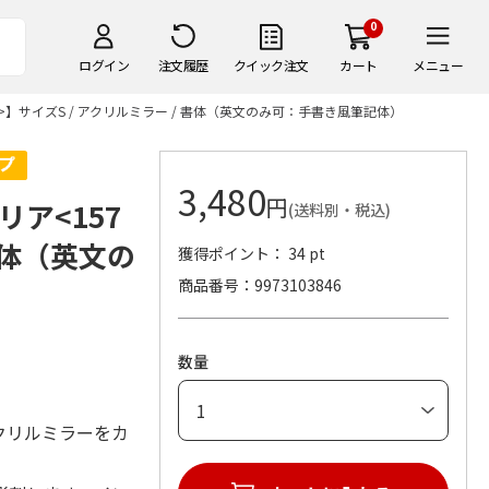
0
ログイン
注文履歴
クイック注文
カート
メニュー
】サイズS / アクリルミラー / 書体（英文のみ可：手書き風筆記体）
3,480
円
ア<157
(送料別・税込)
 書体（英文の
獲得ポイント： 34 pt
商品番号
9973103846
数量
クリルミラーをカ