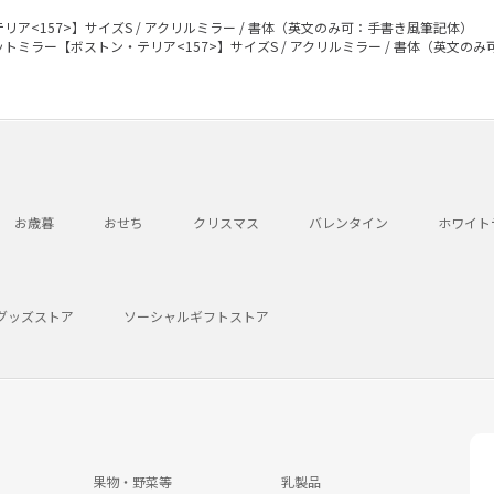
ア<157>】サイズS / アクリルミラー / 書体（英文のみ可：手書き風筆記体）
トミラー【ボストン・テリア<157>】サイズS / アクリルミラー / 書体（英文の
お歳暮
おせち
クリスマス
バレンタイン
ホワイト
グッズストア
ソーシャルギフトストア
果物・野菜等
乳製品