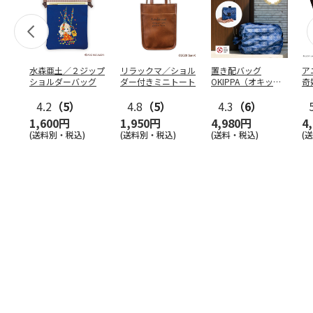
水森亜土／２ジップ
リラックマ／ショル
置き配バッグ
ア
ショルダーバッグ
ダー付きミニトート
OKIPPA（オキッ
奇
パ）
風』
4.2
（5）
4.8
（5）
4.3
（6）
1,600円
1,950円
4,980円
4
(送料別・税込)
(送料別・税込)
(送料・税込)
(