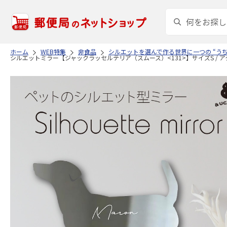
ホーム
WEB特集
非食品
シルエットを選んで作る世界に一つの “う
シルエットミラー【ジャックラッセルテリア（スムース）<131>】サイズS / 