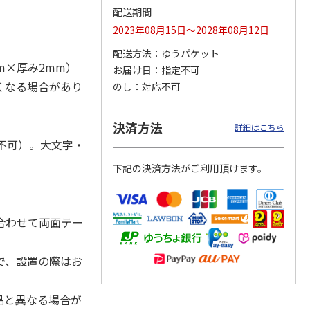
配送期間
2023年08月15日～2028年08月12日
配送方法
ゆうパケット
m×厚み2mm）
お届け日
指定不可
ジョの
『ジョジョの奇妙な
『ジョジョの奇妙な
『ジョジョの奇妙な
黄金の
冒険 スターダスト
冒険 スターダスト
冒険 スターダスト
くなる場合があり
のし
対応不可
P
…
クルセイダース』
クルセイダース』
クルセイダース』
ワー
…
トラ
…
トラ
…
4,400円
3,300円
3,300円
決済方法
詳細はこちら
)
(送料別・税込)
(送料別・税込)
(送料別・税込)
不可）。大文字・
下記の決済方法がご利用頂けます。
合わせて両面テー
で、設置の際はお
品と異なる場合が