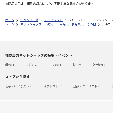
※商品の色は、印刷の都合により、実際と異なる場合があります。
ホーム
ショップ一覧
マイプリント
シルエットミラー【ジャックラッセ
ホーム
ネットショップ
雑貨・日用品
装身具
その他
シルエッ
郵便局のネットショップの特集・イベント
母の日
こどもの日
父の日
お中元
敬老の日
ストアから探す
切手・はがきストア
ギフトストア
食品・グルメストア