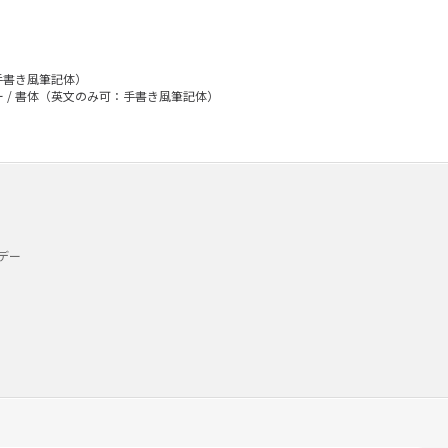
：手書き風筆記体）
ー / 書体（英文のみ可：手書き風筆記体）
デー