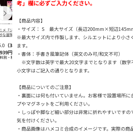
考」欄に必ずご入力ください。
【商品内容】
・サイズ： S 最大サイズ（長辺200mm×短辺145m
ニメ『ジョジョの
コジコジ／ショルダ
POSTIES オリジナ
アニメ『ジョ
妙な冒険 黄金の
ー付きバッグ
ルTシャツ Sサイズ
奇妙な冒険 
※最大サイズ内で作製します、シルエットにより小さ
CITY POP
…
風』CITY PO
5.0
（3）
4.5
（6）
4.8
（4）
ます。
,939円
1,760円
3,080円
3,839円
・書体：手書き風筆記体（英文のみ可/和文不可）
送料別・税込)
(送料別・税込)
(送料別・税込)
(送料別・税込
※文字数は英字で最大20文字までとなります（数字
小文字はご記入の通りとなります。
【商品についてのご注意】
・裏面には何も付いていません。お客様で設置場所に
プやマグネットをご利用ください。
・しっぽや脚など細い部分は非常に折れやすいですの
気を付けください。
・商品画像はハメコミ合成のイメージです。実際の商