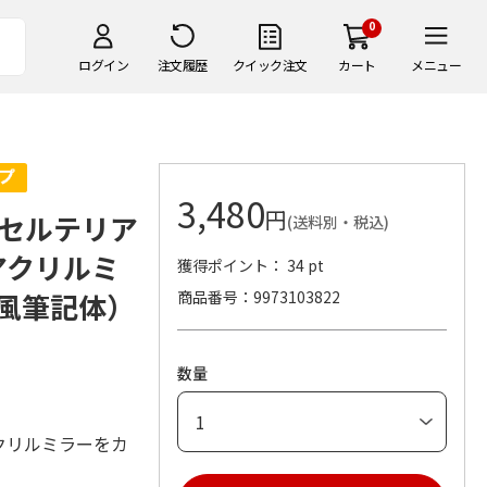
0
ログイン
注文履歴
クイック注文
カート
メニュー
3,480
円
セルテリア
(送料別・税込)
 アクリルミ
獲得ポイント： 34 pt
き風筆記体）
商品番号
9973103822
数量
クリルミラーをカ