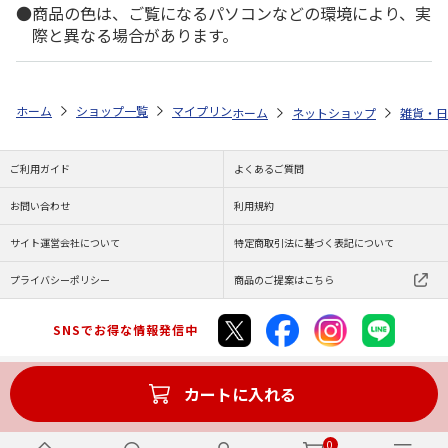
商品の色は、ご覧になるパソコンなどの環境により、実
際と異なる場合があります。
ホーム
ショップ一覧
マイプリント
シルエットミラー【柴犬2<257>
ホーム
ネットショップ
雑貨・日
ご利用ガイド
よくあるご質問
お問い合わせ
利用規約
サイト運営会社について
特定商取引法に基づく表記について
プライバシーポリシー
商品のご提案はこちら
SNSでお得な情報発信中
カートに入れる
Copyright (C) JAPAN POST Co.,Ltd. All Rights Reserved.
0