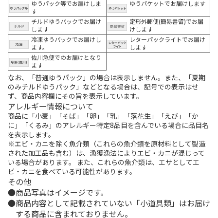
ゆうパック等でお届けしま
ゆうパケットでお届けします
す
チルドゆうパックでお届け
定形外郵便(簡易書留)でお届
します
けします
冷凍ゆうパックでお届けし
レターパックライトでお届け
ます。
します
佐川急便でのお届けとなり
ます
なお、「普通ゆうパック」の場合は表示しません。また、「夏期
のみチルドゆうパック」などとなる場合は、記号での表示はせ
ず、商品内容欄にその旨を表示しています。
アレルギー情報について
商品に「小麦」「そば」「卵」「乳」「落花生」「えび」「か
に」「くるみ」のアレルギー特定8品目を含んでいる場合に品目名
を表示します。
※エビ・カニを除く魚介類（これらの魚介類を原材料として製造
された加工品も含む）は、漁獲漁法によりエビ・カニが混じって
いる場合があります。 また、これらの魚介類は、エサとしてエ
ビ・カニを食べている可能性があります。
その他
商品写真はイメージです。
商品内容として記載されていない「小道具類」はお届け
する商品に含まれておりません。