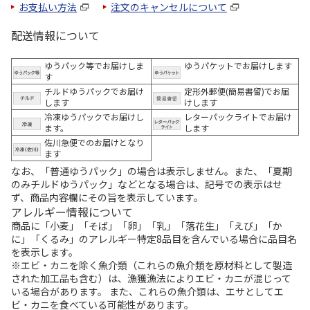
お支払い方法
注文のキャンセルについて
配送情報について
ゆうパック等でお届けしま
ゆうパケットでお届けします
す
チルドゆうパックでお届け
定形外郵便(簡易書留)でお届
します
けします
冷凍ゆうパックでお届けし
レターパックライトでお届け
ます。
します
佐川急便でのお届けとなり
ます
なお、「普通ゆうパック」の場合は表示しません。また、「夏期
のみチルドゆうパック」などとなる場合は、記号での表示はせ
ず、商品内容欄にその旨を表示しています。
アレルギー情報について
商品に「小麦」「そば」「卵」「乳」「落花生」「えび」「か
に」「くるみ」のアレルギー特定8品目を含んでいる場合に品目名
を表示します。
※エビ・カニを除く魚介類（これらの魚介類を原材料として製造
された加工品も含む）は、漁獲漁法によりエビ・カニが混じって
いる場合があります。 また、これらの魚介類は、エサとしてエ
ビ・カニを食べている可能性があります。