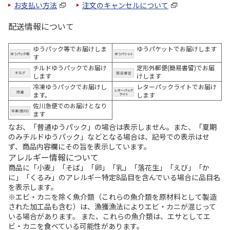
お支払い方法
注文のキャンセルについて
配送情報について
ゆうパック等でお届けしま
ゆうパケットでお届けします
す
チルドゆうパックでお届け
定形外郵便(簡易書留)でお届
します
けします
冷凍ゆうパックでお届けし
レターパックライトでお届け
ます。
します
佐川急便でのお届けとなり
ます
なお、「普通ゆうパック」の場合は表示しません。また、「夏期
のみチルドゆうパック」などとなる場合は、記号での表示はせ
ず、商品内容欄にその旨を表示しています。
アレルギー情報について
商品に「小麦」「そば」「卵」「乳」「落花生」「えび」「か
に」「くるみ」のアレルギー特定8品目を含んでいる場合に品目名
を表示します。
※エビ・カニを除く魚介類（これらの魚介類を原材料として製造
された加工品も含む）は、漁獲漁法によりエビ・カニが混じって
いる場合があります。 また、これらの魚介類は、エサとしてエ
ビ・カニを食べている可能性があります。