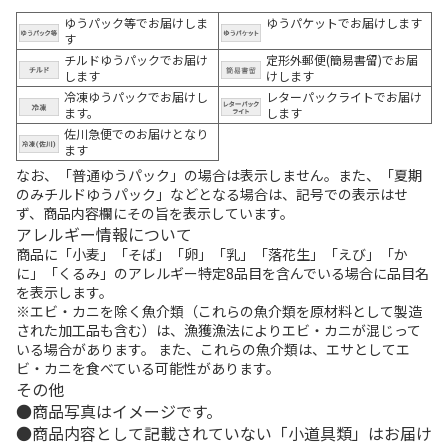
ゆうパック等でお届けしま
ゆうパケットでお届けします
す
チルドゆうパックでお届け
定形外郵便(簡易書留)でお届
します
けします
冷凍ゆうパックでお届けし
レターパックライトでお届け
ます。
します
佐川急便でのお届けとなり
ます
なお、「普通ゆうパック」の場合は表示しません。また、「夏期
のみチルドゆうパック」などとなる場合は、記号での表示はせ
ず、商品内容欄にその旨を表示しています。
アレルギー情報について
商品に「小麦」「そば」「卵」「乳」「落花生」「えび」「か
に」「くるみ」のアレルギー特定8品目を含んでいる場合に品目名
を表示します。
※エビ・カニを除く魚介類（これらの魚介類を原材料として製造
された加工品も含む）は、漁獲漁法によりエビ・カニが混じって
いる場合があります。 また、これらの魚介類は、エサとしてエ
ビ・カニを食べている可能性があります。
その他
商品写真はイメージです。
商品内容として記載されていない「小道具類」はお届け