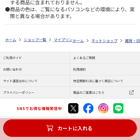
する商品に含まれておりません。
商品の色は、ご覧になるパソコンなどの環境により、実
際と異なる場合があります。
ホーム
ショップ一覧
マイプリント
シルエットプレート【アメリカンカー
ホーム
ネットショップ
雑貨・日
ご利用ガイド
よくあるご質問
お問い合わせ
利用規約
サイト運営会社について
特定商取引法に基づく表記について
プライバシーポリシー
商品のご提案はこちら
SNSでお得な情報発信中
カートに入れる
Copyright (C) JAPAN POST Co.,Ltd. All Rights Reserved.