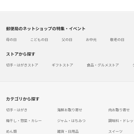
郵便局のネットショップの特集・イベント
母の日
こどもの日
父の日
お中元
敬老の日
ストアから探す
切手・はがきストア
ギフトストア
食品・グルメストア
カテゴリから探す
切手・はがき
海鮮お取り寄せ
肉お取り寄せ
梅干し・惣菜・カレー
ジャム・はちみつ
調味料・ドレッ
めん類
雑貨・日用品
スイーツ