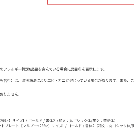
のアレルギー特定8品目を含んでいる場合に品目名を表示します。
も含む）は、漁獲漁法によりエビ・カニが混じっている場合があります。また、こ
おりません。
9>】サイズL / ゴールド / 書体2（和文：丸ゴシック体/英文：筆記体）
トプレート【マルプー<299>】サイズL / ゴールド / 書体2（和文：丸ゴシック体