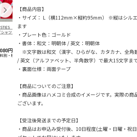
【商品内容】
・サイズ： L（横112mm×縦約95mm） ※縦はシ
ます
OSTIES オリジナ
アニメ『ジョジョの
コジコジ／ショルダ
アニメ『ジョ
Tシャツ Sサイズ
奇妙な冒険 黄金の
ー付きバッグ
奇妙な冒険 
・プレート色：ゴールド
風』CITY POP
…
風』CITY PO
5.0
（3）
4.5
（6）
4.8
（4）
・書体：和文：明朝体 / 英文：明朝体
,080円
4,939円
1,760円
3,839円
※文字数は和文（漢字、ひらがな、カタカナ、全角数
送料別・税込)
(送料別・税込)
(送料別・税込)
(送料別・税込
/ 英文（アルファベット、半角数字）で最大15文字ま
・裏面仕様：両面テープ
【商品についてのご注意】
・商品画像はハメコミ合成のイメージです。実際の商
ございます。
【受注後発送までの予定日】
・商品はお申込み受付後、10日程度(土曜・日曜・祝日