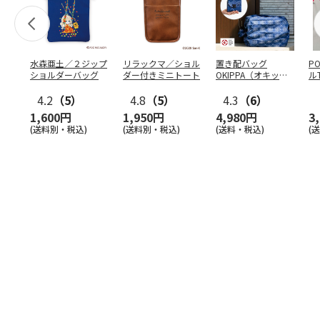
水森亜土／２ジップ
リラックマ／ショル
置き配バッグ
P
ショルダーバッグ
ダー付きミニトート
OKIPPA（オキッ
ル
パ）
4.2
（5）
4.8
（5）
4.3
（6）
1,600円
1,950円
4,980円
3
(送料別・税込)
(送料別・税込)
(送料・税込)
(