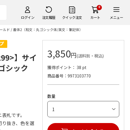
0
ログイン
注文履歴
クイック注文
カート
メニュー
ゴールド / 書体2（和文：丸ゴシック体/英文：筆記体）
3,850
円
99>】サイ
(送料別・税込)
丸ゴシック
獲得ポイント： 38 pt
商品番号
9973103770
数量
ニ表札です。
切り抜き、色を選