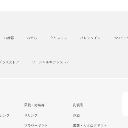
お歳暮
おせち
クリスマス
バレンタイン
ホワイト
グッズストア
ソーシャルギフトストア
果物・野菜等
乳製品
シング
ドリンク
お酒
フラワーギフト
書籍・カタログギフト