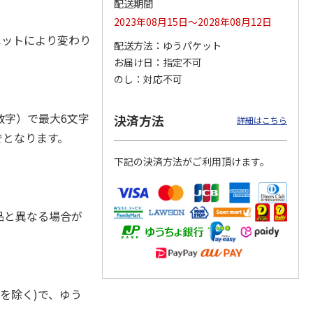
配送期間
2023年08月15日～2028年08月12日
ルエットにより変わり
配送方法
ゆうパケット
お届け日
指定不可
ジョの
『ジョジョの奇妙な
『ジョジョの奇妙な
『ジョジョの奇妙な
黄金の
冒険 スターダスト
冒険 スターダスト
冒険 スターダスト
のし
対応不可
P
…
クルセイダース』
クルセイダース』
クルセイダース』
ワー
…
トラ
…
トラ
…
4,400円
3,300円
3,300円
字）で最大6文字
決済方法
詳細はこちら
)
(送料別・税込)
(送料別・税込)
(送料別・税込)
でとなります。
下記の決済方法がご利用頂けます。
品と異なる場合が
を除く)で、ゆう