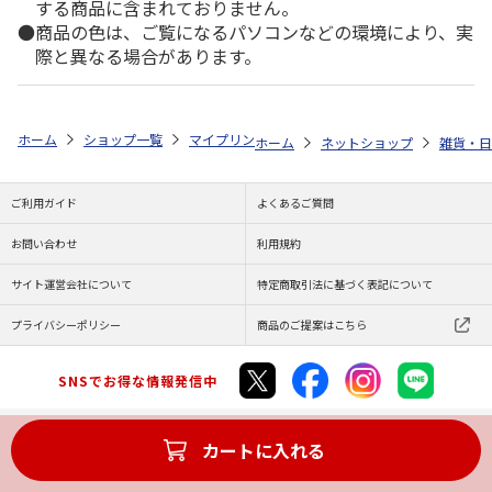
する商品に含まれておりません。
商品の色は、ご覧になるパソコンなどの環境により、実
際と異なる場合があります。
ホーム
ショップ一覧
マイプリント
シルエットプレート【フレンチ・ブル
ホーム
ネットショップ
雑貨・日
ご利用ガイド
よくあるご質問
お問い合わせ
利用規約
サイト運営会社について
特定商取引法に基づく表記について
プライバシーポリシー
商品のご提案はこちら
SNSでお得な情報発信中
カートに入れる
Copyright (C) JAPAN POST Co.,Ltd. All Rights Reserved.