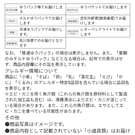
ゆうパック等でお届けしま
ゆうパケットでお届けします
す
チルドゆうパックでお届け
定形外郵便(簡易書留)でお届
します
けします
冷凍ゆうパックでお届けし
レターパックライトでお届け
ます。
します
佐川急便でのお届けとなり
ます
なお、「普通ゆうパック」の場合は表示しません。また、「夏期
のみチルドゆうパック」などとなる場合は、記号での表示はせ
ず、商品内容欄にその旨を表示しています。
アレルギー情報について
商品に「小麦」「そば」「卵」「乳」「落花生」「えび」「か
に」「くるみ」のアレルギー特定8品目を含んでいる場合に品目名
を表示します。
※エビ・カニを除く魚介類（これらの魚介類を原材料として製造
された加工品も含む）は、漁獲漁法によりエビ・カニが混じって
いる場合があります。 また、これらの魚介類は、エサとしてエ
ビ・カニを食べている可能性があります。
その他
商品写真はイメージです。
商品内容として記載されていない「小道具類」はお届け