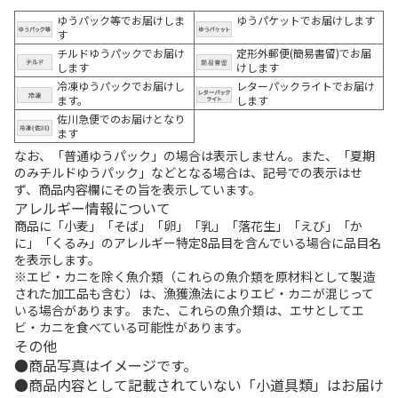
ゆうパック等でお届けしま
ゆうパケットでお届けします
す
チルドゆうパックでお届け
定形外郵便(簡易書留)でお届
します
けします
冷凍ゆうパックでお届けし
レターパックライトでお届け
ます。
します
佐川急便でのお届けとなり
ます
なお、「普通ゆうパック」の場合は表示しません。また、「夏期
のみチルドゆうパック」などとなる場合は、記号での表示はせ
ず、商品内容欄にその旨を表示しています。
アレルギー情報について
商品に「小麦」「そば」「卵」「乳」「落花生」「えび」「か
に」「くるみ」のアレルギー特定8品目を含んでいる場合に品目名
を表示します。
※エビ・カニを除く魚介類（これらの魚介類を原材料として製造
された加工品も含む）は、漁獲漁法によりエビ・カニが混じって
いる場合があります。 また、これらの魚介類は、エサとしてエ
ビ・カニを食べている可能性があります。
その他
商品写真はイメージです。
商品内容として記載されていない「小道具類」はお届け