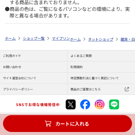
する商品に含まれておりません。
商品の色は、ご覧になるパソコンなどの環境により、実
際と異なる場合があります。
ホーム
ショップ一覧
マイプリント
シルエットプレート【ジャーマン・シ
ホーム
ネットショップ
雑貨・日
ご利用ガイド
よくあるご質問
お問い合わせ
利用規約
サイト運営会社について
特定商取引法に基づく表記について
プライバシーポリシー
商品のご提案はこちら
SNSでお得な情報発信中
カートに入れる
Copyright (C) JAPAN POST Co.,Ltd. All Rights Reserved.