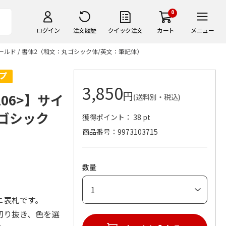
0
ログイン
注文履歴
クイック注文
カート
メニュー
ゴールド / 書体2（和文：丸ゴシック体/英文：筆記体）
3,850
円
06>】サイ
(送料別・税込)
丸ゴシック
獲得ポイント： 38 pt
商品番号
9973103715
数量
ニ表札です。
切り抜き、色を選