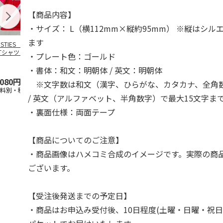
【商品内容】
・サイズ： L（横112mm×縦約95mm） ※縦はシ
ます
OSTIES オリジナ
アニメ『ジョジョの
コジコジ／ショルダ
アニメ『ジョ
Tシャツ Sサイズ
奇妙な冒険 黄金の
ー付きバッグ
奇妙な冒険 
・プレート色：ゴールド
風』CITY POP
…
風』CITY PO
5.0
（3）
4.5
（6）
4.8
（4）
・書体：和文：明朝体 / 英文：明朝体
,080円
4,939円
1,760円
3,839円
※文字数は和文（漢字、ひらがな、カタカナ、全角数
送料別・税込)
(送料別・税込)
(送料別・税込)
(送料別・税込
/ 英文（アルファベット、半角数字）で最大15文字ま
・裏面仕様：両面テープ
【商品についてのご注意】
・商品画像はハメコミ合成のイメージです。実際の商
ございます。
【受注後発送までの予定日】
・商品はお申込み受付後、10日程度(土曜・日曜・祝日