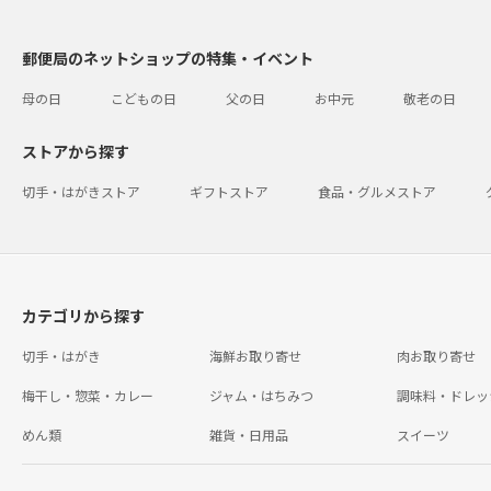
郵便局のネットショップの特集・イベント
母の日
こどもの日
父の日
お中元
敬老の日
ストアから探す
切手・はがきストア
ギフトストア
食品・グルメストア
カテゴリから探す
切手・はがき
海鮮お取り寄せ
肉お取り寄せ
梅干し・惣菜・カレー
ジャム・はちみつ
調味料・ドレッ
めん類
雑貨・日用品
スイーツ