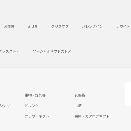
お歳暮
おせち
クリスマス
バレンタイン
ホワイト
グッズストア
ソーシャルギフトストア
果物・野菜等
乳製品
シング
ドリンク
お酒
フラワーギフト
書籍・カタログギフト