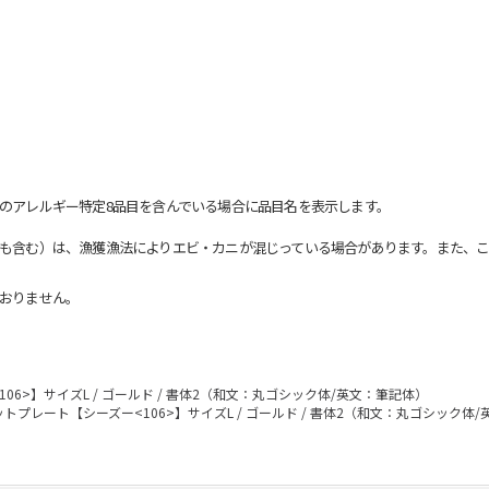
のアレルギー特定8品目を含んでいる場合に品目名を表示します。
も含む）は、漁獲漁法によりエビ・カニが混じっている場合があります。また、こ
おりません。
6>】サイズL / ゴールド / 書体2（和文：丸ゴシック体/英文：筆記体）
トプレート【シーズー<106>】サイズL / ゴールド / 書体2（和文：丸ゴシック体