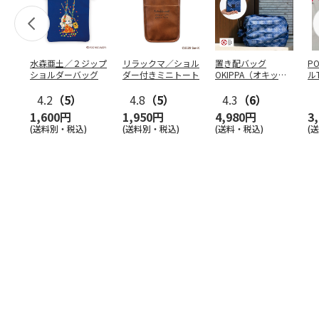
水森亜土／２ジップ
リラックマ／ショル
置き配バッグ
P
ショルダーバッグ
ダー付きミニトート
OKIPPA（オキッ
ル
パ）
4.2
（5）
4.8
（5）
4.3
（6）
1,600円
1,950円
4,980円
3
(送料別・税込)
(送料別・税込)
(送料・税込)
(