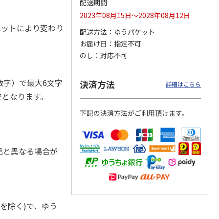
配送期間
2023年08月15日～2028年08月12日
ルエットにより変わり
配送方法
ゆうパケット
お届け日
指定不可
ジョの
『ジョジョの奇妙な
『ジョジョの奇妙な
『ジョジョの奇妙な
黄金の
冒険 スターダスト
冒険 スターダスト
冒険 スターダスト
のし
対応不可
P
…
クルセイダース』
クルセイダース』
クルセイダース』
ワー
…
トラ
…
トラ
…
4,400円
3,300円
3,300円
字）で最大6文字
決済方法
詳細はこちら
)
(送料別・税込)
(送料別・税込)
(送料別・税込)
でとなります。
下記の決済方法がご利用頂けます。
品と異なる場合が
を除く)で、ゆう