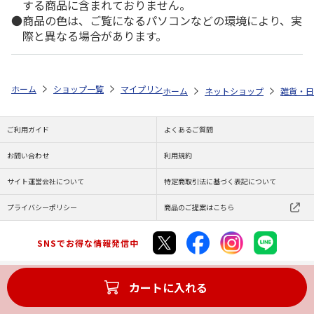
する商品に含まれておりません。
商品の色は、ご覧になるパソコンなどの環境により、実
際と異なる場合があります。
ホーム
ショップ一覧
マイプリント
シルエットプレート【アラスカン・マ
ホーム
ネットショップ
雑貨・日
ご利用ガイド
よくあるご質問
お問い合わせ
利用規約
サイト運営会社について
特定商取引法に基づく表記について
プライバシーポリシー
商品のご提案はこちら
SNSでお得な情報発信中
カートに入れる
Copyright (C) JAPAN POST Co.,Ltd. All Rights Reserved.