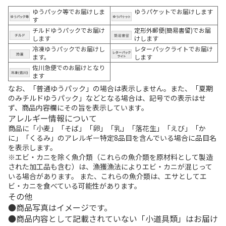
ゆうパック等でお届けしま
ゆうパケットでお届けします
す
チルドゆうパックでお届け
定形外郵便(簡易書留)でお届
します
けします
冷凍ゆうパックでお届けし
レターパックライトでお届け
ます。
します
佐川急便でのお届けとなり
ます
なお、「普通ゆうパック」の場合は表示しません。また、「夏期
のみチルドゆうパック」などとなる場合は、記号での表示はせ
ず、商品内容欄にその旨を表示しています。
アレルギー情報について
商品に「小麦」「そば」「卵」「乳」「落花生」「えび」「か
に」「くるみ」のアレルギー特定8品目を含んでいる場合に品目名
を表示します。
※エビ・カニを除く魚介類（これらの魚介類を原材料として製造
された加工品も含む）は、漁獲漁法によりエビ・カニが混じって
いる場合があります。 また、これらの魚介類は、エサとしてエ
ビ・カニを食べている可能性があります。
その他
商品写真はイメージです。
商品内容として記載されていない「小道具類」はお届け