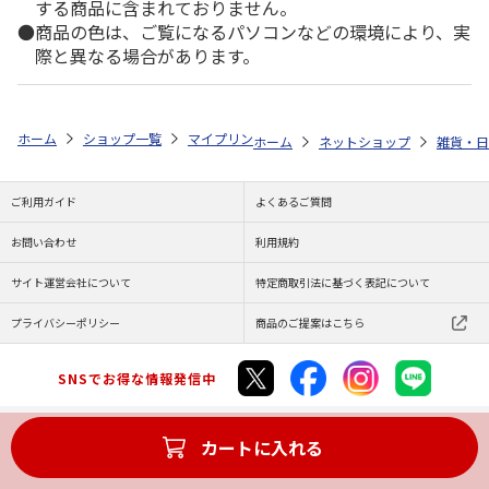
する商品に含まれておりません。
商品の色は、ご覧になるパソコンなどの環境により、実
際と異なる場合があります。
ホーム
ショップ一覧
マイプリント
シルエットプレート【マンチカン（シ
ホーム
ネットショップ
雑貨・日
ご利用ガイド
よくあるご質問
お問い合わせ
利用規約
サイト運営会社について
特定商取引法に基づく表記について
プライバシーポリシー
商品のご提案はこちら
SNSでお得な情報発信中
カートに入れる
Copyright (C) JAPAN POST Co.,Ltd. All Rights Reserved.