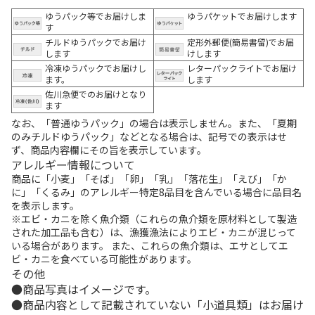
ゆうパック等でお届けしま
ゆうパケットでお届けします
す
チルドゆうパックでお届け
定形外郵便(簡易書留)でお届
します
けします
冷凍ゆうパックでお届けし
レターパックライトでお届け
ます。
します
佐川急便でのお届けとなり
ます
なお、「普通ゆうパック」の場合は表示しません。また、「夏期
のみチルドゆうパック」などとなる場合は、記号での表示はせ
ず、商品内容欄にその旨を表示しています。
アレルギー情報について
商品に「小麦」「そば」「卵」「乳」「落花生」「えび」「か
に」「くるみ」のアレルギー特定8品目を含んでいる場合に品目名
を表示します。
※エビ・カニを除く魚介類（これらの魚介類を原材料として製造
された加工品も含む）は、漁獲漁法によりエビ・カニが混じって
いる場合があります。 また、これらの魚介類は、エサとしてエ
ビ・カニを食べている可能性があります。
その他
商品写真はイメージです。
商品内容として記載されていない「小道具類」はお届け