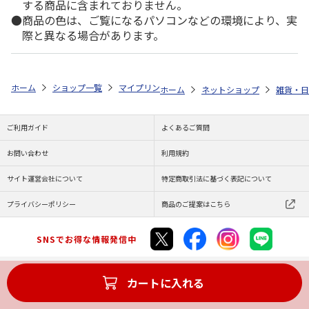
する商品に含まれておりません。
商品の色は、ご覧になるパソコンなどの環境により、実
際と異なる場合があります。
ホーム
ショップ一覧
マイプリント
シルエットプレート【マルシーズー<
ホーム
ネットショップ
雑貨・日
ご利用ガイド
よくあるご質問
お問い合わせ
利用規約
サイト運営会社について
特定商取引法に基づく表記について
プライバシーポリシー
商品のご提案はこちら
SNSでお得な情報発信中
カートに入れる
Copyright (C) JAPAN POST Co.,Ltd. All Rights Reserved.