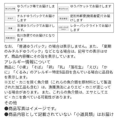
ゆうパック等でお届けしま
ゆうパケットでお届けします
す
チルドゆうパックでお届け
定形外郵便(簡易書留)でお届
します
けします
冷凍ゆうパックでお届けし
レターパックライトでお届け
ます。
します
佐川急便でのお届けとなり
ます
なお、「普通ゆうパック」の場合は表示しません。また、「夏期
のみチルドゆうパック」などとなる場合は、記号での表示はせ
ず、商品内容欄にその旨を表示しています。
アレルギー情報について
商品に「小麦」「そば」「卵」「乳」「落花生」「えび」「か
に」「くるみ」のアレルギー特定8品目を含んでいる場合に品目名
を表示します。
※エビ・カニを除く魚介類（これらの魚介類を原材料として製造
された加工品も含む）は、漁獲漁法によりエビ・カニが混じって
いる場合があります。 また、これらの魚介類は、エサとしてエ
ビ・カニを食べている可能性があります。
その他
商品写真はイメージです。
商品内容として記載されていない「小道具類」はお届け