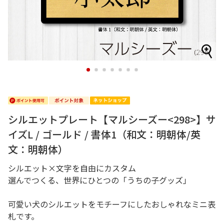
1
2
3
4
5
6
7
シルエットプレート【マルシーズー<298>】サ
イズL / ゴールド / 書体1（和文：明朝体/英
文：明朝体）
シルエット×文字を自由にカスタム
選んでつくる、世界にひとつの「うちの子グッズ」
可愛い犬のシルエットをモチーフにしたおしゃれなミニ表
札です。