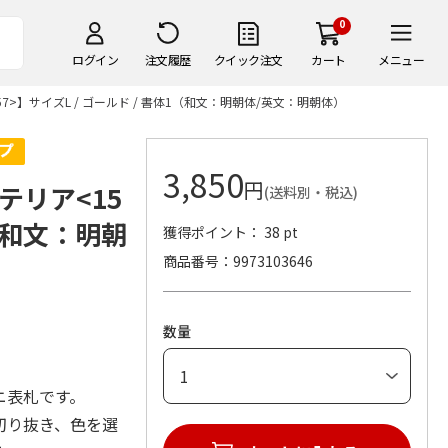
0
ログイン
注文履歴
クイック注文
カート
メニュー
>】サイズL / ゴールド / 書体1（和文：明朝体/英文：明朝体）
3,850
円
テリア<15
(送料別・税込)
1（和文：明朝
獲得ポイント： 38 pt
商品番号
9973103646
数量
ニ表札です。
切り抜き、色を選