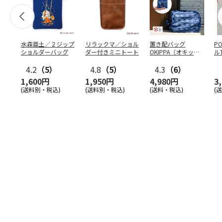
水森亜土／２ジップ
リラックマ／ショル
置き配バッグ
P
ショルダーバッグ
ダー付きミニトート
OKIPPA（オキッ
ル
パ）
4.2
（5）
4.8
（5）
4.3
（6）
1,600円
1,950円
4,980円
3
(送料別・税込)
(送料別・税込)
(送料・税込)
(