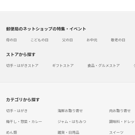
郵便局のネットショップの特集・イベント
母の日
こどもの日
父の日
お中元
敬老の日
ストアから探す
切手・はがきストア
ギフトストア
食品・グルメストア
カテゴリから探す
切手・はがき
海鮮お取り寄せ
肉お取り寄せ
梅干し・惣菜・カレー
ジャム・はちみつ
調味料・ドレッ
めん類
雑貨・日用品
スイーツ