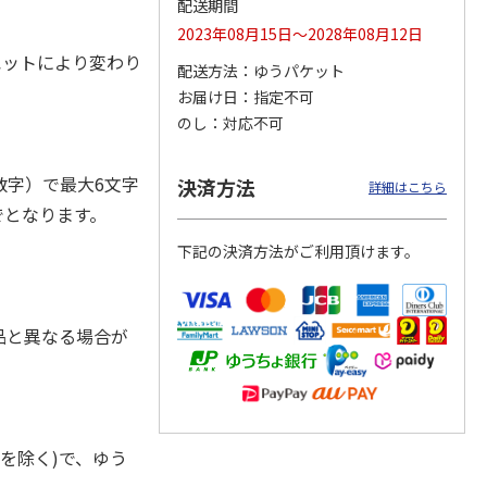
配送期間
2023年08月15日～2028年08月12日
ルエットにより変わり
配送方法
ゆうパケット
お届け日
指定不可
ジョの
『ジョジョの奇妙な
『ジョジョの奇妙な
『ジョジョの奇妙な
黄金の
冒険 スターダスト
冒険 スターダスト
冒険 スターダスト
のし
対応不可
P
…
クルセイダース』
クルセイダース』
クルセイダース』
ワー
…
トラ
…
トラ
…
4,400円
3,300円
3,300円
字）で最大6文字
決済方法
詳細はこちら
)
(送料別・税込)
(送料別・税込)
(送料別・税込)
でとなります。
下記の決済方法がご利用頂けます。
品と異なる場合が
を除く)で、ゆう