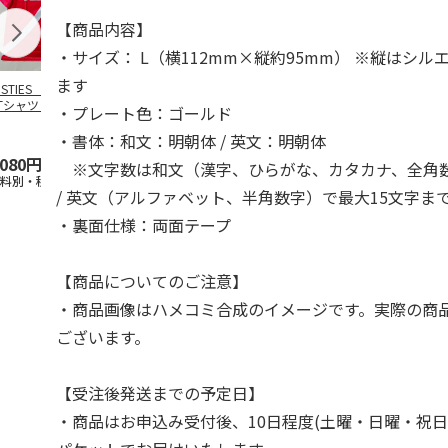
【商品内容】
・サイズ： L（横112mm×縦約95mm） ※縦はシ
ます
OSTIES オリジナ
アニメ『ジョジョの
コジコジ／ショルダ
アニメ『ジョ
Tシャツ Sサイズ
奇妙な冒険 黄金の
ー付きバッグ
奇妙な冒険 
・プレート色：ゴールド
風』CITY POP
…
風』CITY PO
5.0
（3）
4.5
（6）
4.8
（4）
・書体：和文：明朝体 / 英文：明朝体
,080円
4,939円
1,760円
3,839円
※文字数は和文（漢字、ひらがな、カタカナ、全角数
送料別・税込)
(送料別・税込)
(送料別・税込)
(送料別・税込
/ 英文（アルファベット、半角数字）で最大15文字ま
・裏面仕様：両面テープ
【商品についてのご注意】
・商品画像はハメコミ合成のイメージです。実際の商
ございます。
【受注後発送までの予定日】
・商品はお申込み受付後、10日程度(土曜・日曜・祝日