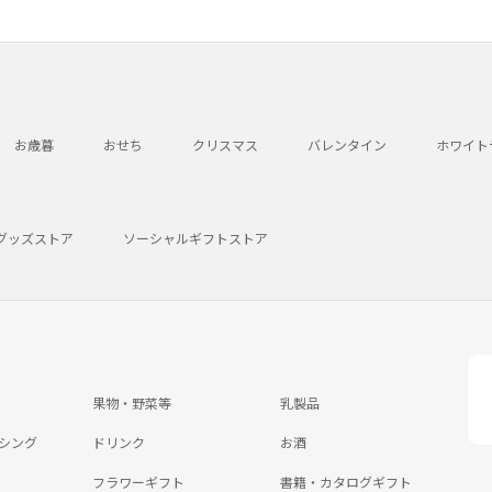
お歳暮
おせち
クリスマス
バレンタイン
ホワイト
グッズストア
ソーシャルギフトストア
果物・野菜等
乳製品
シング
ドリンク
お酒
フラワーギフト
書籍・カタログギフト