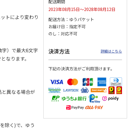
配送期間
2023年08月15日～2028年08月12日
ルエットにより変わり
配送方法
ゆうパケット
お届け日
指定不可
奇妙な
『ジョジョの奇妙な
POSTIES オリジナ
『ジョジョの奇妙な
ダスト
冒険 スターダスト
ルTシャツ Sサイズ
冒険 スターダスト
のし
対応不可
ス』
クルセイダース』
クルセイダース』
トラ
…
トラ
…
3,300円
3,080円
3,300円
字）で最大6文字
決済方法
詳細はこちら
)
(送料別・税込)
(送料別・税込)
(送料別・税込)
でとなります。
下記の決済方法がご利用頂けます。
品と異なる場合が
を除く)で、ゆう