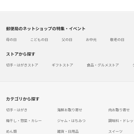
郵便局のネットショップの特集・イベント
母の日
こどもの日
父の日
お中元
敬老の日
ストアから探す
切手・はがきストア
ギフトストア
食品・グルメストア
カテゴリから探す
切手・はがき
海鮮お取り寄せ
肉お取り寄せ
梅干し・惣菜・カレー
ジャム・はちみつ
調味料・ドレッ
めん類
雑貨・日用品
スイーツ