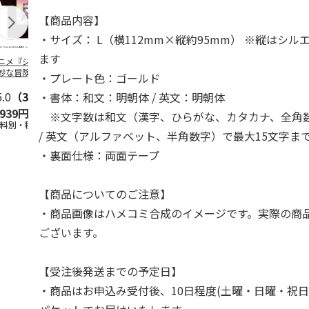
【商品内容】
・サイズ： L（横112mm×縦約95mm） ※縦はシ
ます
ニメ『ジョジョの
コジコジ／ショルダ
アニメ『ジョジョの
『ジョジョの
妙な冒険 黄金の
ー付きバッグ
奇妙な冒険 黄金の
冒険 スター
・プレート色：ゴールド
CITY POP
…
風』CITY POP
…
クルセイダー
5.0
（3）
4.5
（6）
4.8
（4）
ワー
…
・書体：和文：明朝体 / 英文：明朝体
,939円
1,760円
3,839円
4,400円
※文字数は和文（漢字、ひらがな、カタカナ、全角数
送料別・税込)
(送料別・税込)
(送料別・税込)
(送料別・税込
/ 英文（アルファベット、半角数字）で最大15文字ま
・裏面仕様：両面テープ
【商品についてのご注意】
・商品画像はハメコミ合成のイメージです。実際の商
ございます。
【受注後発送までの予定日】
・商品はお申込み受付後、10日程度(土曜・日曜・祝日