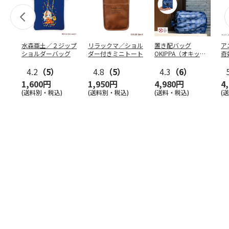
水森亜土／２ジップ
リラックマ／ショル
置き配バッグ
ア
ショルダーバッグ
ダー付きミニトート
OKIPPA（オキッ
奇
パ）
風』
4.2
（5）
4.8
（5）
4.3
（6）
1,600円
1,950円
4,980円
4
(送料別・税込)
(送料別・税込)
(送料・税込)
(