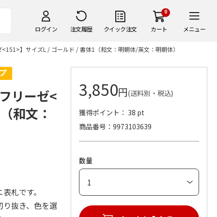
0
ログイン
注文履歴
クイック注文
カート
メニュー
51>】サイズL / ゴールド / 書体1（和文：明朝体/英文：明朝体）
3,850
円
フリーゼ<
(送料別・税込)
体1（和文：
獲得ポイント： 38 pt
商品番号
9973103639
数量
ニ表札です。
切り抜き、色を選