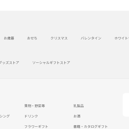
お歳暮
おせち
クリスマス
バレンタイン
ホワイト
グッズストア
ソーシャルギフトストア
果物・野菜等
乳製品
シング
ドリンク
お酒
フラワーギフト
書籍・カタログギフト