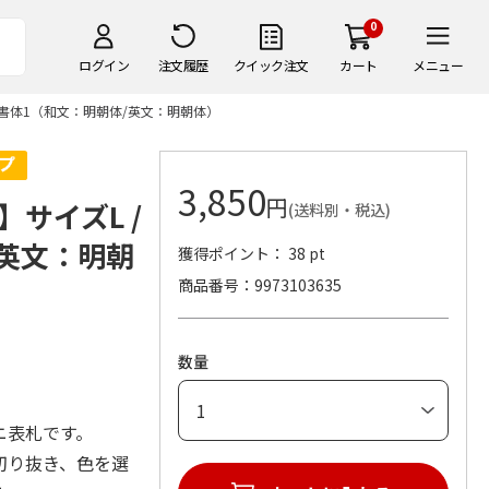
0
ログイン
注文履歴
クイック注文
カート
メニュー
/ 書体1（和文：明朝体/英文：明朝体）
3,850
円
サイズL /
(送料別・税込)
/英文：明朝
獲得ポイント： 38 pt
商品番号
9973103635
数量
ニ表札です。
切り抜き、色を選