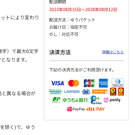
配送期間
2023年08月15日～2028年08月12日
ルエットにより変わり
配送方法
ゆうパケット
お届け日
指定不可
ジョの
『ジョジョの奇妙な
『ジョジョの奇妙な
『ジョジョの奇妙な
黄金の
冒険 スターダスト
冒険 スターダスト
冒険 スターダスト
のし
対応不可
P
…
クルセイダース』
クルセイダース』
クルセイダース』
ワー
…
トラ
…
トラ
…
4,400円
3,300円
3,300円
字）で最大6文字
決済方法
詳細はこちら
)
(送料別・税込)
(送料別・税込)
(送料別・税込)
でとなります。
下記の決済方法がご利用頂けます。
品と異なる場合が
を除く)で、ゆう