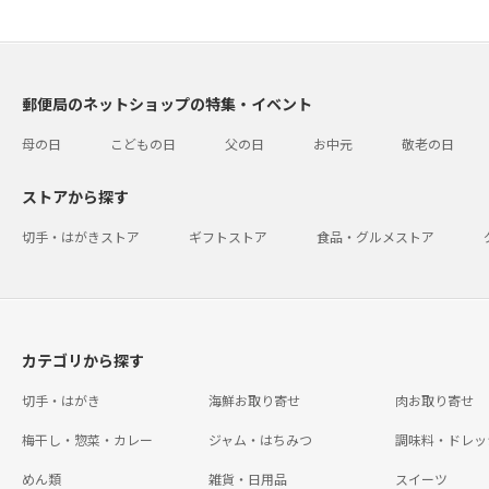
郵便局のネットショップの特集・イベント
母の日
こどもの日
父の日
お中元
敬老の日
ストアから探す
切手・はがきストア
ギフトストア
食品・グルメストア
カテゴリから探す
切手・はがき
海鮮お取り寄せ
肉お取り寄せ
梅干し・惣菜・カレー
ジャム・はちみつ
調味料・ドレッ
めん類
雑貨・日用品
スイーツ