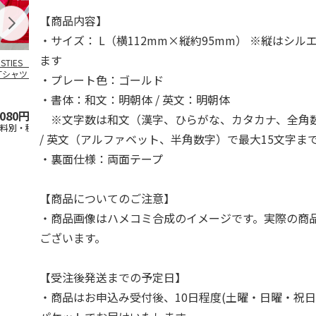
【商品内容】
・サイズ： L（横112mm×縦約95mm） ※縦はシ
ます
OSTIES オリジナ
アニメ『ジョジョの
コジコジ／ショルダ
アニメ『ジョ
Tシャツ Sサイズ
奇妙な冒険 黄金の
ー付きバッグ
奇妙な冒険 
・プレート色：ゴールド
風』CITY POP
…
風』CITY PO
5.0
（3）
4.5
（6）
4.8
（4）
・書体：和文：明朝体 / 英文：明朝体
,080円
4,939円
1,760円
3,839円
※文字数は和文（漢字、ひらがな、カタカナ、全角数
送料別・税込)
(送料別・税込)
(送料別・税込)
(送料別・税込
/ 英文（アルファベット、半角数字）で最大15文字ま
・裏面仕様：両面テープ
【商品についてのご注意】
・商品画像はハメコミ合成のイメージです。実際の商
ございます。
【受注後発送までの予定日】
・商品はお申込み受付後、10日程度(土曜・日曜・祝日