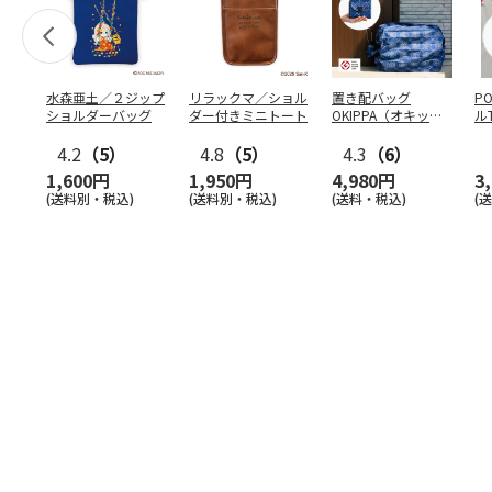
水森亜土／２ジップ
リラックマ／ショル
置き配バッグ
P
ショルダーバッグ
ダー付きミニトート
OKIPPA（オキッ
ル
パ）
4.2
（5）
4.8
（5）
4.3
（6）
1,600円
1,950円
4,980円
3
(送料別・税込)
(送料別・税込)
(送料・税込)
(