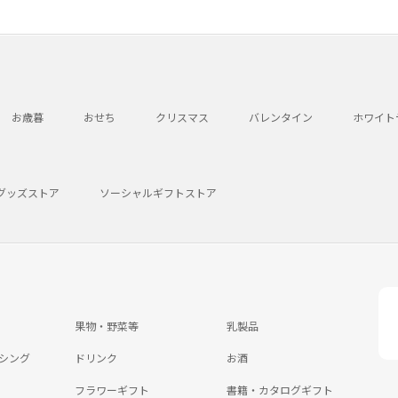
お歳暮
おせち
クリスマス
バレンタイン
ホワイト
グッズストア
ソーシャルギフトストア
果物・野菜等
乳製品
シング
ドリンク
お酒
フラワーギフト
書籍・カタログギフト