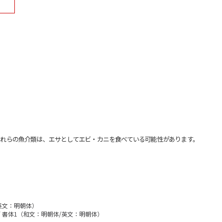
れらの魚介類は、エサとしてエビ・カニを食べている可能性があります。
/英文：明朝体）
/ 書体1（和文：明朝体/英文：明朝体）