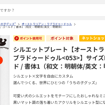
ちの子グッズ”
オーストラリアン・ラブラドゥードゥル
 ゴールド / 書体1（和文：明朝体/英文：明朝体）
シルエットプレート【オーストラ
ブラドゥードゥル<053>】サイズL
ド / 書体1（和文：明朝体/英文
シルエット×文字を自由にカスタム
選んでつくる、世界にひとつの「うちの子グッズ」
可愛い犬のシルエットをモチーフにしたおしゃれなミ
黒いマット調の落ち着いたアクリルをシルエット型に