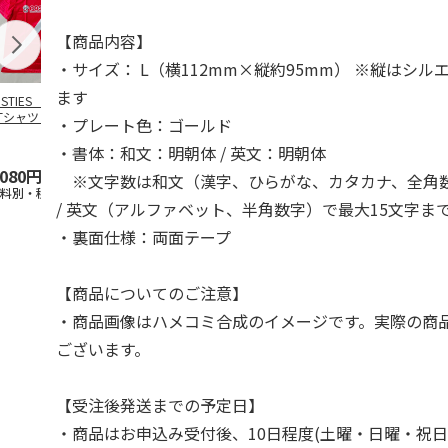
【商品内容】
・サイズ： L（横112mm×縦約95mm） ※縦はシ
ます
OSTIES オリジナ
アニメ『ジョジョの
コジコジ／ショルダ
アニメ『ジョ
Tシャツ Sサイズ
奇妙な冒険 黄金の
ー付きバッグ
奇妙な冒険 
・プレート色：ゴールド
風』CITY POP
…
風』CITY PO
5.0
（3）
4.5
（6）
4.8
（4）
・書体：和文：明朝体 / 英文：明朝体
,080円
4,939円
1,760円
3,839円
※文字数は和文（漢字、ひらがな、カタカナ、全角数
送料別・税込)
(送料別・税込)
(送料別・税込)
(送料別・税込
/ 英文（アルファベット、半角数字）で最大15文字ま
・裏面仕様：両面テープ
【商品についてのご注意】
・商品画像はハメコミ合成のイメージです。実際の商
ございます。
【受注後発送までの予定日】
・商品はお申込み受付後、10日程度(土曜・日曜・祝日