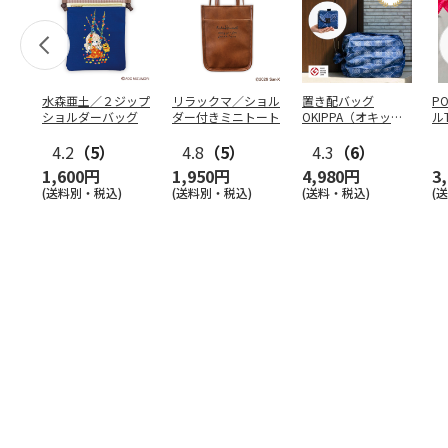
水森亜土／２ジップ
リラックマ／ショル
置き配バッグ
P
ショルダーバッグ
ダー付きミニトート
OKIPPA（オキッ
ル
パ）
4.2
（5）
4.8
（5）
4.3
（6）
1,600円
1,950円
4,980円
3
(送料別・税込)
(送料別・税込)
(送料・税込)
(