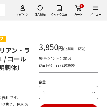
0
ログイン
注文履歴
クイック注文
カート
メニュー
3,850
円
リアン・ラ
(送料別・税込)
 / ゴール
獲得ポイント： 38 pt
：明朝体）
商品番号
9973103606
数量
ニ表札です。
切り抜き、色を選