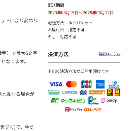
配送期間
2023年08月15日～2028年08月12日
ルエットにより変わり
配送方法
ゆうパケット
お届け日
指定不可
ジョの
『ジョジョの奇妙な
『ジョジョの奇妙な
『ジョジョの奇妙な
黄金の
冒険 スターダスト
冒険 スターダスト
冒険 スターダスト
のし
対応不可
P
…
クルセイダース』
クルセイダース』
クルセイダース』
ワー
…
トラ
…
トラ
…
4,400円
3,300円
3,300円
字）で最大6文字
決済方法
詳細はこちら
)
(送料別・税込)
(送料別・税込)
(送料別・税込)
でとなります。
下記の決済方法がご利用頂けます。
品と異なる場合が
を除く)で、ゆう