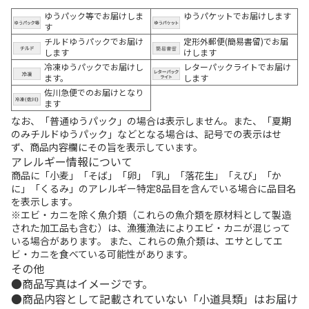
ゆうパック等でお届けしま
ゆうパケットでお届けします
す
チルドゆうパックでお届け
定形外郵便(簡易書留)でお届
します
けします
冷凍ゆうパックでお届けし
レターパックライトでお届け
ます。
します
佐川急便でのお届けとなり
ます
なお、「普通ゆうパック」の場合は表示しません。また、「夏期
のみチルドゆうパック」などとなる場合は、記号での表示はせ
ず、商品内容欄にその旨を表示しています。
アレルギー情報について
商品に「小麦」「そば」「卵」「乳」「落花生」「えび」「か
に」「くるみ」のアレルギー特定8品目を含んでいる場合に品目名
を表示します。
※エビ・カニを除く魚介類（これらの魚介類を原材料として製造
された加工品も含む）は、漁獲漁法によりエビ・カニが混じって
いる場合があります。 また、これらの魚介類は、エサとしてエ
ビ・カニを食べている可能性があります。
その他
商品写真はイメージです。
商品内容として記載されていない「小道具類」はお届け