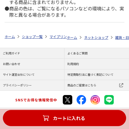
する商品に含まれておりません。
商品の色は、ご覧になるパソコンなどの環境により、実
際と異なる場合があります。
ホーム
ショップ一覧
マイプリント
シルエットプレート【じゃれ猫<30
ホーム
ネットショップ
雑貨・日
ご利用ガイド
よくあるご質問
お問い合わせ
利用規約
サイト運営会社について
特定商取引法に基づく表記について
プライバシーポリシー
商品のご提案はこちら
SNSでお得な情報発信中
カートに入れる
Copyright (C) JAPAN POST Co.,Ltd. All Rights Reserved.