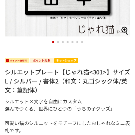
1
2
3
4
5
6
7
シルエットプレート【じゃれ猫<301>】サイズ
L / シルバー / 書体2（和文：丸ゴシック体/英
文：筆記体）
シルエット×文字を自由にカスタム
選んでつくる、世界にひとつの「うちの子グッズ」
可愛い猫のシルエットをモチーフにしたおしゃれなミニ表
札です。