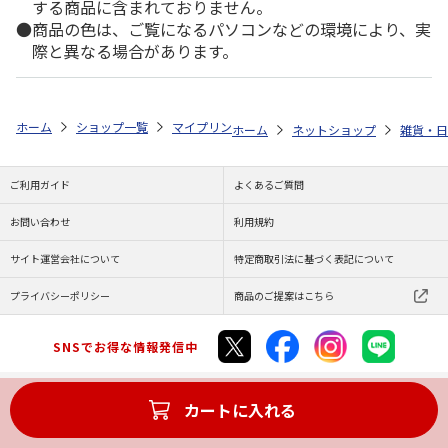
する商品に含まれておりません。
商品の色は、ご覧になるパソコンなどの環境により、実
際と異なる場合があります。
ホーム
ショップ一覧
マイプリント
シルエットプレート【子猫<341>
ホーム
ネットショップ
雑貨・日
ご利用ガイド
よくあるご質問
お問い合わせ
利用規約
サイト運営会社について
特定商取引法に基づく表記について
プライバシーポリシー
商品のご提案はこちら
SNSでお得な情報発信中
カートに入れる
Copyright (C) JAPAN POST Co.,Ltd. All Rights Reserved.