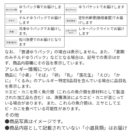
ゆうパック等でお届けしま
ゆうパケットでお届けします
す
チルドゆうパックでお届け
定形外郵便(簡易書留)でお届
します
けします
冷凍ゆうパックでお届けし
レターパックライトでお届け
ます。
します
佐川急便でのお届けとなり
ます
なお、「普通ゆうパック」の場合は表示しません。また、「夏期
のみチルドゆうパック」などとなる場合は、記号での表示はせ
ず、商品内容欄にその旨を表示しています。
アレルギー情報について
商品に「小麦」「そば」「卵」「乳」「落花生」「えび」「か
に」「くるみ」のアレルギー特定8品目を含んでいる場合に品目名
を表示します。
※エビ・カニを除く魚介類（これらの魚介類を原材料として製造
された加工品も含む）は、漁獲漁法によりエビ・カニが混じって
いる場合があります。 また、これらの魚介類は、エサとしてエ
ビ・カニを食べている可能性があります。
その他
商品写真はイメージです。
商品内容として記載されていない「小道具類」はお届け