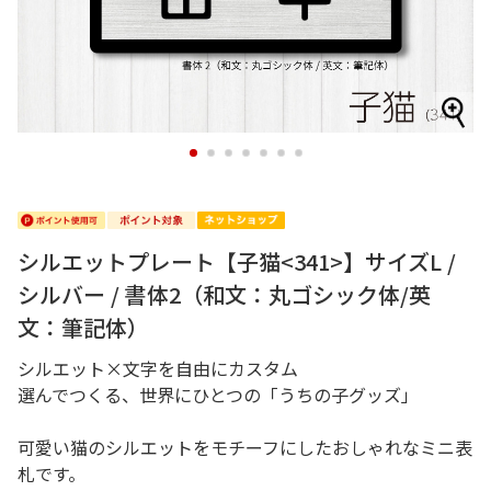
1
2
3
4
5
6
7
シルエットプレート【子猫<341>】サイズL /
シルバー / 書体2（和文：丸ゴシック体/英
文：筆記体）
シルエット×文字を自由にカスタム
選んでつくる、世界にひとつの「うちの子グッズ」
可愛い猫のシルエットをモチーフにしたおしゃれなミニ表
札です。