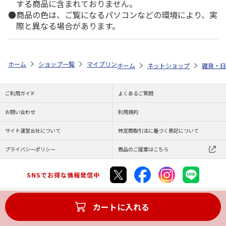
する商品に含まれておりません。
商品の色は、ご覧になるパソコンなどの環境により、実
際と異なる場合があります。
ホーム
ショップ一覧
マイプリント
シルエットプレート【ヨークシャー・
ホーム
ネットショップ
雑貨・日
ご利用ガイド
よくあるご質問
お問い合わせ
利用規約
サイト運営会社について
特定商取引法に基づく表記について
プライバシーポリシー
商品のご提案はこちら
SNSでお得な情報発信中
カートに入れる
Copyright (C) JAPAN POST Co.,Ltd. All Rights Reserved.