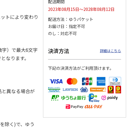
配送期間
2023年08月15日～2028年08月12日
ルエットにより変わり
配送方法
ゆうパケット
お届け日
指定不可
ジョの
『ジョジョの奇妙な
『ジョジョの奇妙な
『ジョジョの奇妙な
黄金の
冒険 スターダスト
冒険 スターダスト
冒険 スターダスト
のし
対応不可
P
…
クルセイダース』
クルセイダース』
クルセイダース』
ワー
…
トラ
…
トラ
…
4,400円
3,300円
3,300円
字）で最大6文字
決済方法
詳細はこちら
)
(送料別・税込)
(送料別・税込)
(送料別・税込)
でとなります。
下記の決済方法がご利用頂けます。
品と異なる場合が
を除く)で、ゆう