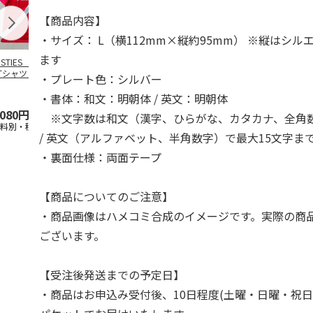
【商品内容】
・サイズ： L（横112mm×縦約95mm） ※縦はシ
ます
OSTIES オリジナ
アニメ『ジョジョの
コジコジ／ショルダ
アニメ『ジョ
Tシャツ Sサイズ
奇妙な冒険 黄金の
ー付きバッグ
奇妙な冒険 
・プレート色：シルバー
風』CITY POP
…
風』CITY PO
5.0
（3）
4.5
（6）
4.8
（4）
・書体：和文：明朝体 / 英文：明朝体
,080円
4,939円
1,760円
3,839円
※文字数は和文（漢字、ひらがな、カタカナ、全角数
送料別・税込)
(送料別・税込)
(送料別・税込)
(送料別・税込
/ 英文（アルファベット、半角数字）で最大15文字ま
・裏面仕様：両面テープ
【商品についてのご注意】
・商品画像はハメコミ合成のイメージです。実際の商
ございます。
【受注後発送までの予定日】
・商品はお申込み受付後、10日程度(土曜・日曜・祝日