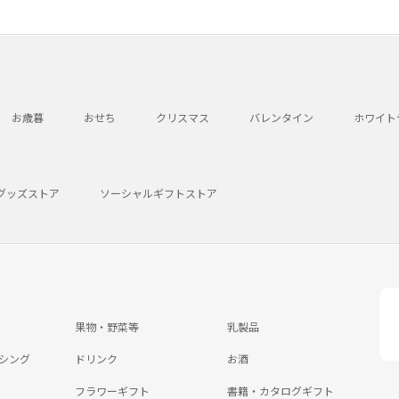
お歳暮
おせち
クリスマス
バレンタイン
ホワイト
グッズストア
ソーシャルギフトストア
果物・野菜等
乳製品
シング
ドリンク
お酒
フラワーギフト
書籍・カタログギフト