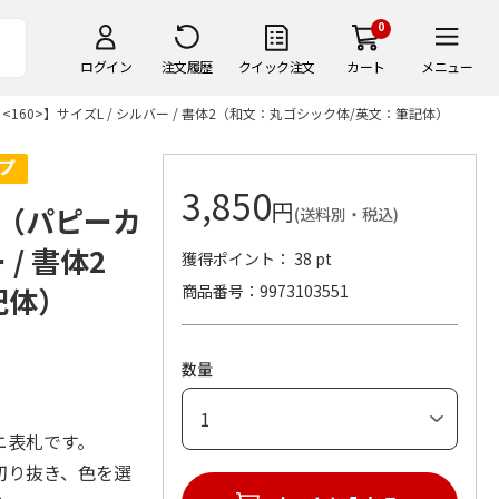
0
ログイン
注文履歴
クイック注文
カート
メニュー
60>】サイズL / シルバー / 書体2（和文：丸ゴシック体/英文：筆記体）
3,850
円
（パピーカ
(送料別・税込)
 / 書体2
獲得ポイント： 38 pt
記体）
商品番号
9973103551
数量
ニ表札です。
切り抜き、色を選