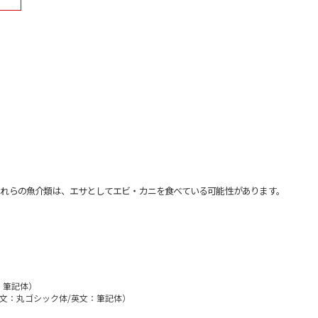
れらの魚介類は、エサとしてエビ・カニを食べている可能性があります。
：筆記体）
（和文：丸ゴシック体/英文：筆記体）