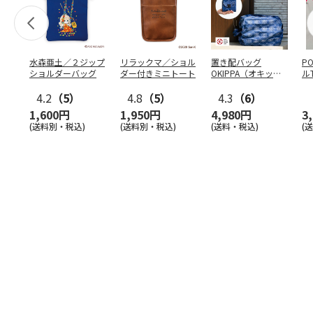
水森亜土／２ジップ
リラックマ／ショル
置き配バッグ
P
ショルダーバッグ
ダー付きミニトート
OKIPPA（オキッ
ル
パ）
4.2
（5）
4.8
（5）
4.3
（6）
1,600円
1,950円
4,980円
3
(送料別・税込)
(送料別・税込)
(送料・税込)
(