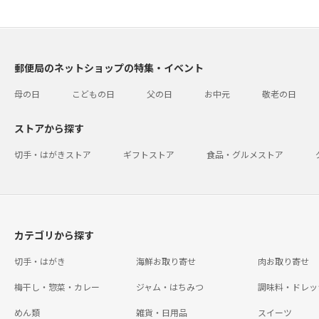
郵便局のネットショップの特集・イベント
母の日
こどもの日
父の日
お中元
敬老の日
ストアから探す
切手・はがきストア
ギフトストア
食品・グルメストア
カテゴリから探す
切手・はがき
海鮮お取り寄せ
肉お取り寄せ
梅干し・惣菜・カレー
ジャム・はちみつ
調味料・ドレッ
めん類
雑貨・日用品
スイーツ