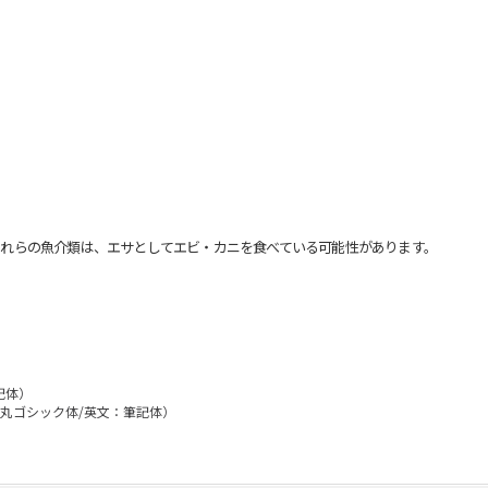
れらの魚介類は、エサとしてエビ・カニを食べている可能性があります。
記体）
文：丸ゴシック体/英文：筆記体）