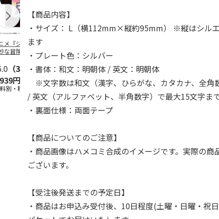
【商品内容】
・サイズ： L（横112mm×縦約95mm） ※縦はシ
ます
ニメ『ジョジョの
コジコジ／ショルダ
POSTIES オリジナ
アニメ『ジョ
妙な冒険 黄金の
ー付きバッグ
ルTシャツ Sサイズ
奇妙な冒険 
・プレート色：シルバー
CITY POP
…
風』CITY PO
5.0
（3）
4.5
（6）
4.8
（4）
・書体：和文：明朝体 / 英文：明朝体
,939円
1,760円
3,080円
3,839円
※文字数は和文（漢字、ひらがな、カタカナ、全角数
送料別・税込)
(送料別・税込)
(送料別・税込)
(送料別・税込
/ 英文（アルファベット、半角数字）で最大15文字ま
・裏面仕様：両面テープ
【商品についてのご注意】
・商品画像はハメコミ合成のイメージです。実際の商
ございます。
【受注後発送までの予定日】
・商品はお申込み受付後、10日程度(土曜・日曜・祝日