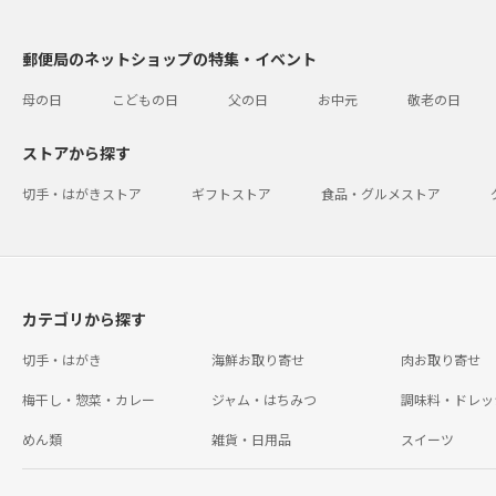
郵便局のネットショップの特集・イベント
母の日
こどもの日
父の日
お中元
敬老の日
ストアから探す
切手・はがきストア
ギフトストア
食品・グルメストア
カテゴリから探す
切手・はがき
海鮮お取り寄せ
肉お取り寄せ
梅干し・惣菜・カレー
ジャム・はちみつ
調味料・ドレッ
めん類
雑貨・日用品
スイーツ