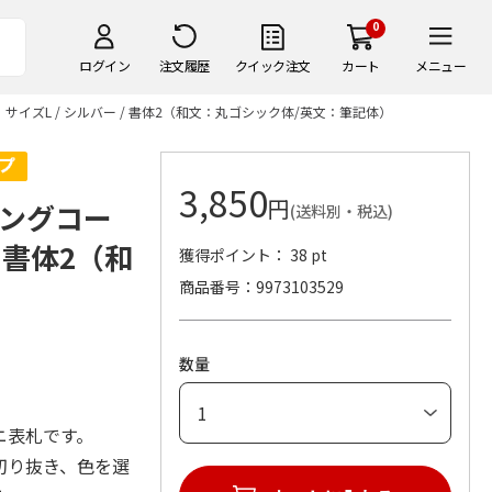
0
ログイン
注文履歴
クイック注文
カート
メニュー
イズL / シルバー / 書体2（和文：丸ゴシック体/英文：筆記体）
3,850
円
ングコー
(送料別・税込)
/ 書体2（和
獲得ポイント： 38 pt
）
商品番号
9973103529
数量
ニ表札です。
切り抜き、色を選