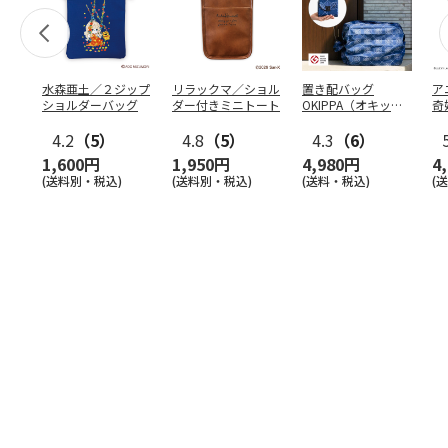
水森亜土／２ジップ
リラックマ／ショル
置き配バッグ
ア
ショルダーバッグ
ダー付きミニトート
OKIPPA（オキッ
奇
パ）
風』
4.2
（5）
4.8
（5）
4.3
（6）
1,600円
1,950円
4,980円
4
(送料別・税込)
(送料別・税込)
(送料・税込)
(