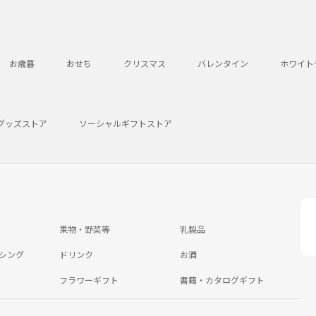
お歳暮
おせち
クリスマス
バレンタイン
ホワイト
グッズストア
ソーシャルギフトストア
果物・野菜等
乳製品
シング
ドリンク
お酒
フラワーギフト
書籍・カタログギフト