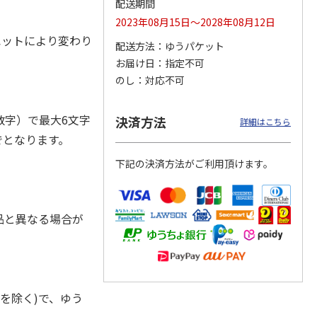
配送期間
2023年08月15日～2028年08月12日
ルエットにより変わり
配送方法
ゆうパケット
お届け日
指定不可
ジョの
『ジョジョの奇妙な
『ジョジョの奇妙な
『ジョジョの奇妙な
黄金の
冒険 スターダスト
冒険 スターダスト
冒険 スターダスト
のし
対応不可
P
…
クルセイダース』
クルセイダース』
クルセイダース』
ワー
…
トラ
…
トラ
…
4,400円
3,300円
3,300円
字）で最大6文字
決済方法
詳細はこちら
)
(送料別・税込)
(送料別・税込)
(送料別・税込)
でとなります。
下記の決済方法がご利用頂けます。
品と異なる場合が
を除く)で、ゆう