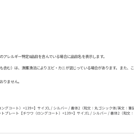
のアレルギー特定8品目を含んでいる場合に品目名を表示します。
も含む）は、漁獲漁法によりエビ・カニが混じっている場合があります。また、こ
おりません。
グコート）<139>】サイズL / シルバー / 書体2（和文：丸ゴシック体/英文：筆
トプレート【チワワ（ロングコート）<139>】サイズL / シルバー / 書体2（和