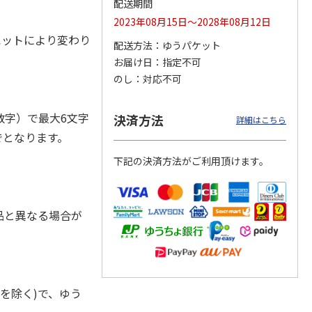
配送期間
2023年08月15日～2028年08月12日
ルエットにより変わり
配送方法
ゆうパケット
お届け日
指定不可
ジョの
『ジョジョの奇妙な
『ジョジョの奇妙な
『ジョジョの奇妙な
黄金の
冒険 スターダスト
冒険 スターダスト
冒険 スターダスト
のし
対応不可
P
…
クルセイダース』
クルセイダース』
クルセイダース』
ワー
…
トラ
…
トラ
…
4,400円
3,300円
3,300円
字）で最大6文字
決済方法
詳細はこちら
)
(送料別・税込)
(送料別・税込)
(送料別・税込)
でとなります。
下記の決済方法がご利用頂けます。
品と異なる場合が
を除く)で、ゆう