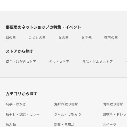
郵便局のネットショップの特集・イベント
母の日
こどもの日
父の日
お中元
敬老の日
ストアから探す
切手・はがきストア
ギフトストア
食品・グルメストア
カテゴリから探す
切手・はがき
海鮮お取り寄せ
肉お取り寄せ
梅干し・惣菜・カレー
ジャム・はちみつ
調味料・ドレッ
めん類
雑貨・日用品
スイーツ