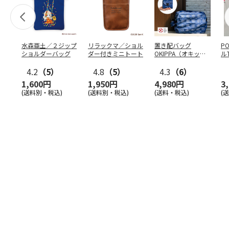
水森亜土／２ジップ
リラックマ／ショル
置き配バッグ
P
ショルダーバッグ
ダー付きミニトート
OKIPPA（オキッ
ル
パ）
4.2
（5）
4.8
（5）
4.3
（6）
1,600円
1,950円
4,980円
3
(送料別・税込)
(送料別・税込)
(送料・税込)
(