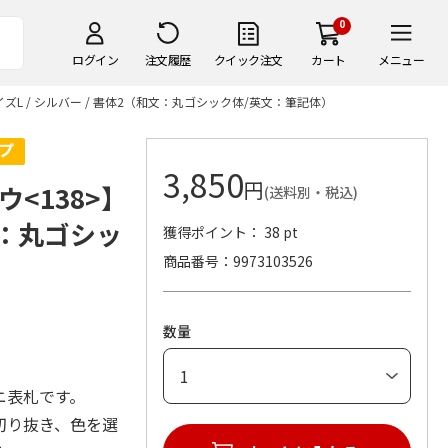
0
ログイン
注文履歴
クイック注文
カート
メニュー
ズL / シルバー / 書体2（和文：丸ゴシック体/英文：筆記体）
3,850
円
<138>】
(送料別・税込)
文：丸ゴシッ
獲得ポイント： 38 pt
商品番号
9973103526
数量
ニ表札です。
切り抜き、色を選