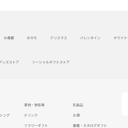
お歳暮
おせち
クリスマス
バレンタイン
ホワイト
グッズストア
ソーシャルギフトストア
果物・野菜等
乳製品
シング
ドリンク
お酒
フラワーギフト
書籍・カタログギフト