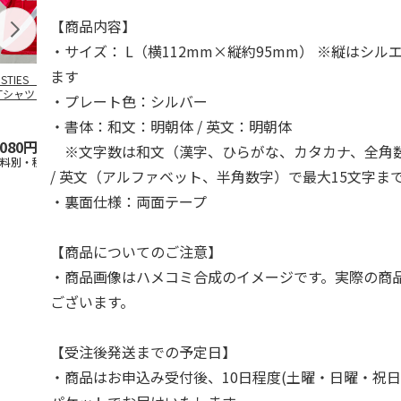
【商品内容】
・サイズ： L（横112mm×縦約95mm） ※縦はシ
ます
OSTIES オリジナ
アニメ『ジョジョの
コジコジ／ショルダ
アニメ『ジョ
Tシャツ Sサイズ
奇妙な冒険 黄金の
ー付きバッグ
奇妙な冒険 
・プレート色：シルバー
風』CITY POP
…
風』CITY PO
5.0
（3）
4.5
（6）
4.8
（4）
・書体：和文：明朝体 / 英文：明朝体
,080円
4,939円
1,760円
3,839円
※文字数は和文（漢字、ひらがな、カタカナ、全角数
送料別・税込)
(送料別・税込)
(送料別・税込)
(送料別・税込
/ 英文（アルファベット、半角数字）で最大15文字ま
・裏面仕様：両面テープ
【商品についてのご注意】
・商品画像はハメコミ合成のイメージです。実際の商
ございます。
【受注後発送までの予定日】
・商品はお申込み受付後、10日程度(土曜・日曜・祝日