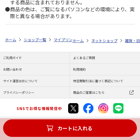
する商品に含まれておりません。
商品の色は、ご覧になるパソコンなどの環境により、実
際と異なる場合があります。
ホーム
ショップ一覧
マイプリント
シルエットプレート【休み猫<305
ホーム
ネットショップ
雑貨・日
ご利用ガイド
よくあるご質問
お問い合わせ
利用規約
サイト運営会社について
特定商取引法に基づく表記について
プライバシーポリシー
商品のご提案はこちら
SNSでお得な情報発信中
カートに入れる
Copyright (C) JAPAN POST Co.,Ltd. All Rights Reserved.