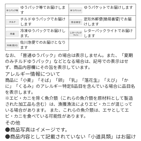
ゆうパック等でお届けしま
ゆうパケットでお届けします
す
チルドゆうパックでお届け
定形外郵便(簡易書留)でお届
します
けします
冷凍ゆうパックでお届けし
レターパックライトでお届け
ます。
します
佐川急便でのお届けとなり
ます
なお、「普通ゆうパック」の場合は表示しません。また、「夏期
のみチルドゆうパック」などとなる場合は、記号での表示はせ
ず、商品内容欄にその旨を表示しています。
アレルギー情報について
商品に「小麦」「そば」「卵」「乳」「落花生」「えび」「か
に」「くるみ」のアレルギー特定8品目を含んでいる場合に品目名
を表示します。
※エビ・カニを除く魚介類（これらの魚介類を原材料として製造
された加工品も含む）は、漁獲漁法によりエビ・カニが混じって
いる場合があります。 また、これらの魚介類は、エサとしてエ
ビ・カニを食べている可能性があります。
その他
商品写真はイメージです。
商品内容として記載されていない「小道具類」はお届け