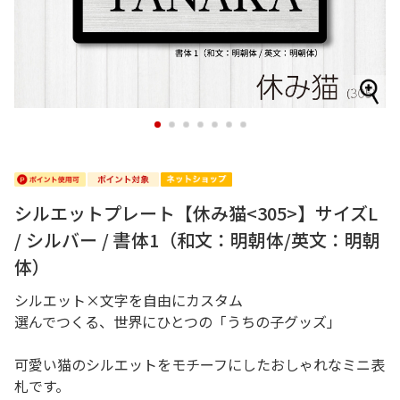
1
2
3
4
5
6
7
シルエットプレート【休み猫<305>】サイズL
/ シルバー / 書体1（和文：明朝体/英文：明朝
体）
シルエット×文字を自由にカスタム
選んでつくる、世界にひとつの「うちの子グッズ」
可愛い猫のシルエットをモチーフにしたおしゃれなミニ表
札です。