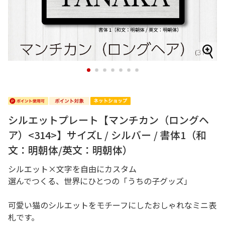
1
2
3
4
5
6
7
シルエットプレート【マンチカン（ロングヘ
ア）<314>】サイズL / シルバー / 書体1（和
文：明朝体/英文：明朝体）
シルエット×文字を自由にカスタム
選んでつくる、世界にひとつの「うちの子グッズ」
可愛い猫のシルエットをモチーフにしたおしゃれなミニ表
札です。