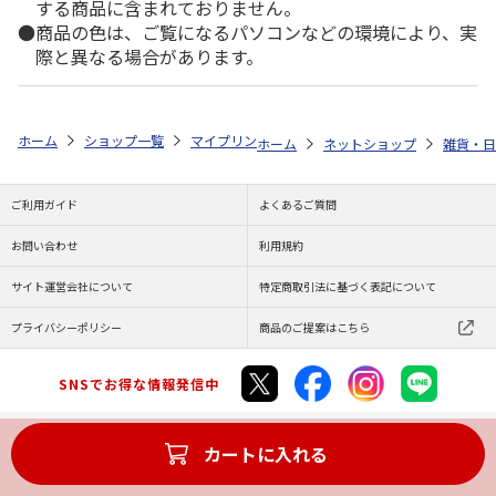
する商品に含まれておりません。
商品の色は、ご覧になるパソコンなどの環境により、実
際と異なる場合があります。
ホーム
ショップ一覧
マイプリント
シルエットプレート【マンチカン（ロ
ホーム
ネットショップ
雑貨・日
ご利用ガイド
よくあるご質問
お問い合わせ
利用規約
サイト運営会社について
特定商取引法に基づく表記について
プライバシーポリシー
商品のご提案はこちら
SNSでお得な情報発信中
カートに入れる
Copyright (C) JAPAN POST Co.,Ltd. All Rights Reserved.