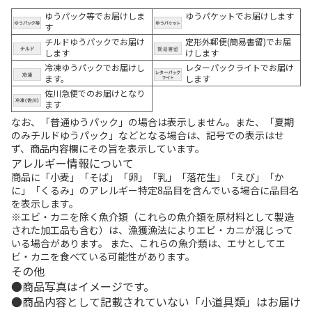
ゆうパック等でお届けしま
ゆうパケットでお届けします
す
チルドゆうパックでお届け
定形外郵便(簡易書留)でお届
します
けします
冷凍ゆうパックでお届けし
レターパックライトでお届け
ます。
します
佐川急便でのお届けとなり
ます
なお、「普通ゆうパック」の場合は表示しません。また、「夏期
のみチルドゆうパック」などとなる場合は、記号での表示はせ
ず、商品内容欄にその旨を表示しています。
アレルギー情報について
商品に「小麦」「そば」「卵」「乳」「落花生」「えび」「か
に」「くるみ」のアレルギー特定8品目を含んでいる場合に品目名
を表示します。
※エビ・カニを除く魚介類（これらの魚介類を原材料として製造
された加工品も含む）は、漁獲漁法によりエビ・カニが混じって
いる場合があります。 また、これらの魚介類は、エサとしてエ
ビ・カニを食べている可能性があります。
その他
商品写真はイメージです。
商品内容として記載されていない「小道具類」はお届け