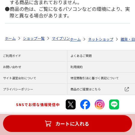
する商品に含まれておりません。
商品の色は、ご覧になるパソコンなどの環境により、実
際と異なる場合があります。
ホーム
ショップ一覧
マイプリント
シルエットプレート【シンガプーラ<
ホーム
ネットショップ
雑貨・日
ご利用ガイド
よくあるご質問
お問い合わせ
利用規約
サイト運営会社について
特定商取引法に基づく表記について
プライバシーポリシー
商品のご提案はこちら
SNSでお得な情報発信中
カートに入れる
Copyright (C) JAPAN POST Co.,Ltd. All Rights Reserved.