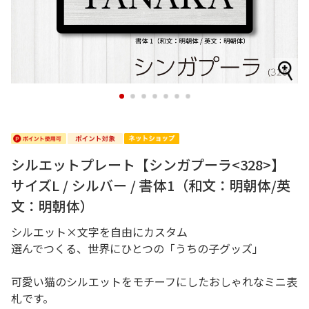
1
2
3
4
5
6
7
シルエットプレート【シンガプーラ<328>】
サイズL / シルバー / 書体1（和文：明朝体/英
文：明朝体）
シルエット×文字を自由にカスタム
選んでつくる、世界にひとつの「うちの子グッズ」
可愛い猫のシルエットをモチーフにしたおしゃれなミニ表
札です。