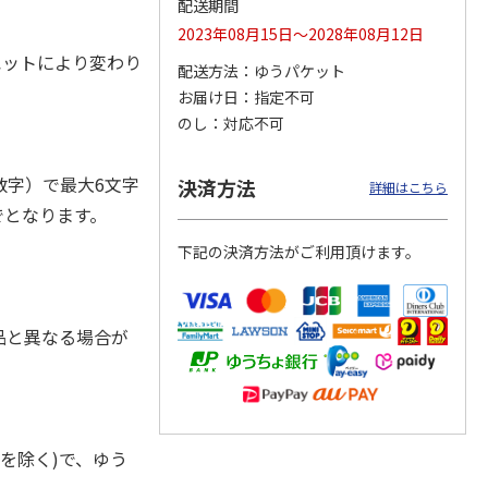
配送期間
2023年08月15日～2028年08月12日
ルエットにより変わり
配送方法
ゆうパケット
お届け日
指定不可
ジョの
『ジョジョの奇妙な
『ジョジョの奇妙な
「I’m Doraemon」
黄金の
冒険 スターダスト
冒険 スターダスト
× カオル 郵便局限
のし
対応不可
P
…
クルセイダース』
クルセイダース』
定モデル（
…
ワー
…
トラ
…
4.8
（4）
4,400円
3,300円
4,840円
字）で最大6文字
決済方法
詳細はこちら
)
(送料別・税込)
(送料別・税込)
(送料別・税込)
でとなります。
下記の決済方法がご利用頂けます。
品と異なる場合が
を除く)で、ゆう