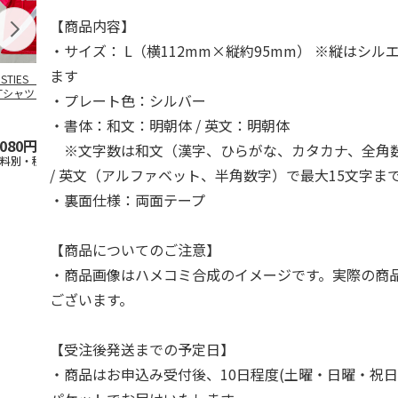
【商品内容】
・サイズ： L（横112mm×縦約95mm） ※縦はシ
ます
OSTIES オリジナ
アニメ『ジョジョの
コジコジ／ショルダ
アニメ『ジョ
Tシャツ Sサイズ
奇妙な冒険 黄金の
ー付きバッグ
奇妙な冒険 
・プレート色：シルバー
風』CITY POP
…
風』CITY PO
5.0
（3）
4.5
（6）
4.8
（4）
・書体：和文：明朝体 / 英文：明朝体
,080円
4,939円
1,760円
3,839円
※文字数は和文（漢字、ひらがな、カタカナ、全角数
送料別・税込)
(送料別・税込)
(送料別・税込)
(送料別・税込
/ 英文（アルファベット、半角数字）で最大15文字ま
・裏面仕様：両面テープ
【商品についてのご注意】
・商品画像はハメコミ合成のイメージです。実際の商
ございます。
【受注後発送までの予定日】
・商品はお申込み受付後、10日程度(土曜・日曜・祝日