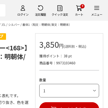
0
ログイン
注文履歴
クイック注文
カート
メニュー
L / シルバー / 書体1（和文：明朝体/英文：明朝体）
3,850
円
<168>】
(送料別・税込)
文：明朝体/
獲得ポイント： 38 pt
商品番号
9973103460
数量
ニ表札です。
切り抜き、色を選