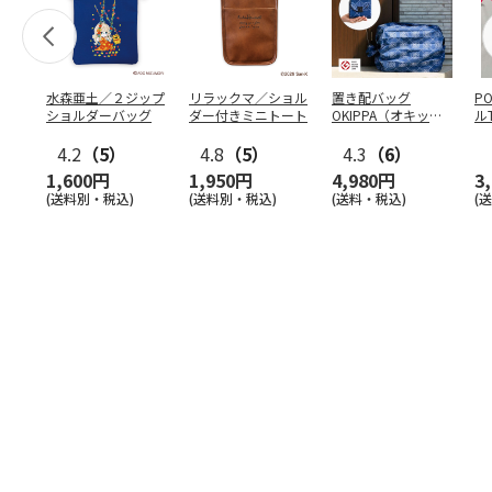
水森亜土／２ジップ
リラックマ／ショル
置き配バッグ
P
ショルダーバッグ
ダー付きミニトート
OKIPPA（オキッ
ル
パ）
4.2
（5）
4.8
（5）
4.3
（6）
1,600円
1,950円
4,980円
3
(送料別・税込)
(送料別・税込)
(送料・税込)
(