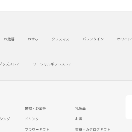
お歳暮
おせち
クリスマス
バレンタイン
ホワイト
グッズストア
ソーシャルギフトストア
果物・野菜等
乳製品
シング
ドリンク
お酒
フラワーギフト
書籍・カタログギフト