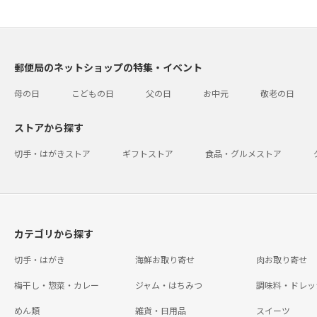
郵便局のネットショップの特集・イベント
母の日
こどもの日
父の日
お中元
敬老の日
ストアから探す
切手・はがきストア
ギフトストア
食品・グルメストア
カテゴリから探す
切手・はがき
海鮮お取り寄せ
肉お取り寄せ
梅干し・惣菜・カレー
ジャム・はちみつ
調味料・ドレッ
めん類
雑貨・日用品
スイーツ