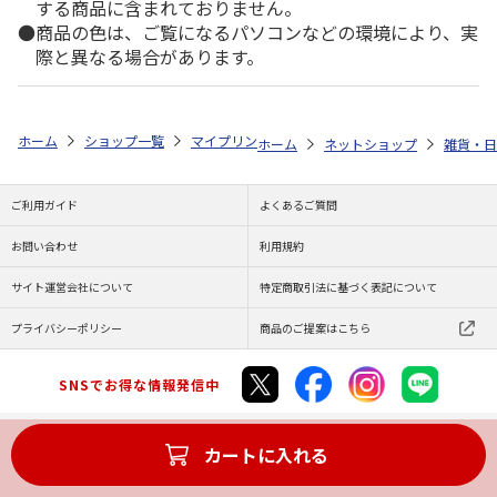
する商品に含まれておりません。
商品の色は、ご覧になるパソコンなどの環境により、実
際と異なる場合があります。
ホーム
ショップ一覧
マイプリント
シルエットプレート【ポメラニアン（
ホーム
ネットショップ
雑貨・日
ご利用ガイド
よくあるご質問
お問い合わせ
利用規約
サイト運営会社について
特定商取引法に基づく表記について
プライバシーポリシー
商品のご提案はこちら
SNSでお得な情報発信中
カートに入れる
Copyright (C) JAPAN POST Co.,Ltd. All Rights Reserved.