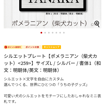
1
2
3
4
5
6
7
シルエットプレート【ポメラニアン（柴犬カ
ット）<259>】サイズL / シルバー / 書体1（和
文：明朝体/英文：明朝体）
シルエット×文字を自由にカスタム
選んでつくる、世界にひとつの「うちの子グッズ」
可愛い犬のシルエットをモチーフにしたおしゃれなミニ表
札です。