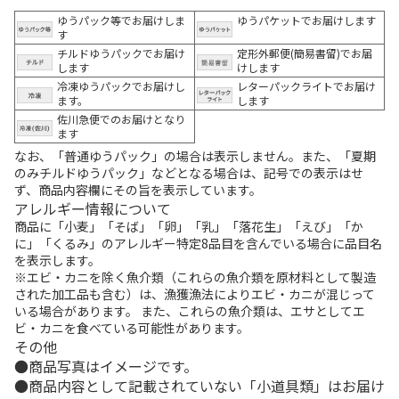
ゆうパック等でお届けしま
ゆうパケットでお届けします
す
チルドゆうパックでお届け
定形外郵便(簡易書留)でお届
します
けします
冷凍ゆうパックでお届けし
レターパックライトでお届け
ます。
します
佐川急便でのお届けとなり
ます
なお、「普通ゆうパック」の場合は表示しません。また、「夏期
のみチルドゆうパック」などとなる場合は、記号での表示はせ
ず、商品内容欄にその旨を表示しています。
アレルギー情報について
商品に「小麦」「そば」「卵」「乳」「落花生」「えび」「か
に」「くるみ」のアレルギー特定8品目を含んでいる場合に品目名
を表示します。
※エビ・カニを除く魚介類（これらの魚介類を原材料として製造
された加工品も含む）は、漁獲漁法によりエビ・カニが混じって
いる場合があります。 また、これらの魚介類は、エサとしてエ
ビ・カニを食べている可能性があります。
その他
商品写真はイメージです。
商品内容として記載されていない「小道具類」はお届け