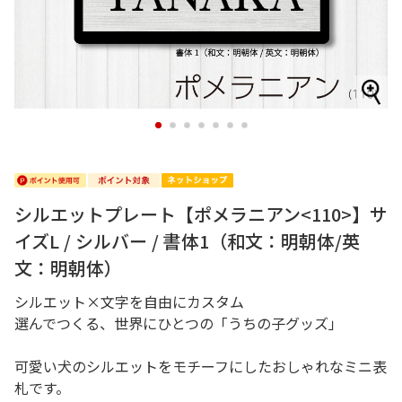
1
2
3
4
5
6
7
シルエットプレート【ポメラニアン<110>】サ
イズL / シルバー / 書体1（和文：明朝体/英
文：明朝体）
シルエット×文字を自由にカスタム
選んでつくる、世界にひとつの「うちの子グッズ」
可愛い犬のシルエットをモチーフにしたおしゃれなミニ表
札です。