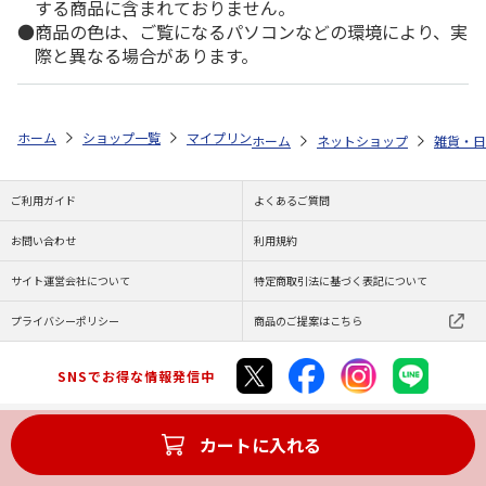
する商品に含まれておりません。
商品の色は、ご覧になるパソコンなどの環境により、実
際と異なる場合があります。
ホーム
ショップ一覧
マイプリント
シルエットプレート【ポメラニアン<
ホーム
ネットショップ
雑貨・日
ご利用ガイド
よくあるご質問
お問い合わせ
利用規約
サイト運営会社について
特定商取引法に基づく表記について
プライバシーポリシー
商品のご提案はこちら
SNSでお得な情報発信中
カートに入れる
Copyright (C) JAPAN POST Co.,Ltd. All Rights Reserved.