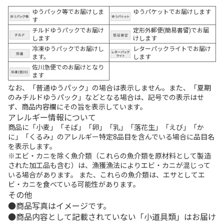
ゆうパック等でお届けしま
ゆうパケットでお届けします
す
チルドゆうパックでお届け
定形外郵便(簡易書留)でお届
します
けします
冷凍ゆうパックでお届けし
レターパックライトでお届け
ます。
します
佐川急便でのお届けとなり
ます
なお、「普通ゆうパック」の場合は表示しません。また、「夏期
のみチルドゆうパック」などとなる場合は、記号での表示はせ
ず、商品内容欄にその旨を表示しています。
アレルギー情報について
商品に「小麦」「そば」「卵」「乳」「落花生」「えび」「か
に」「くるみ」のアレルギー特定8品目を含んでいる場合に品目名
を表示します。
※エビ・カニを除く魚介類（これらの魚介類を原材料として製造
された加工品も含む）は、漁獲漁法によりエビ・カニが混じって
いる場合があります。 また、これらの魚介類は、エサとしてエ
ビ・カニを食べている可能性があります。
その他
商品写真はイメージです。
商品内容として記載されていない「小道具類」はお届け