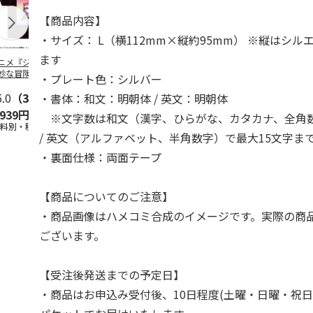
【商品内容】
・サイズ： L（横112mm×縦約95mm） ※縦はシ
ます
ニメ『ジョジョの
コジコジ／ショルダ
POSTIES オリジナ
アニメ『ジョ
妙な冒険 黄金の
ー付きバッグ
ルTシャツ Sサイズ
奇妙な冒険 
・プレート色：シルバー
CITY POP
…
風』CITY PO
5.0
（3）
4.5
（6）
4.8
（4）
・書体：和文：明朝体 / 英文：明朝体
,939円
1,760円
3,080円
3,839円
※文字数は和文（漢字、ひらがな、カタカナ、全角数
送料別・税込)
(送料別・税込)
(送料別・税込)
(送料別・税込
/ 英文（アルファベット、半角数字）で最大15文字ま
・裏面仕様：両面テープ
【商品についてのご注意】
・商品画像はハメコミ合成のイメージです。実際の商
ございます。
【受注後発送までの予定日】
・商品はお申込み受付後、10日程度(土曜・日曜・祝日