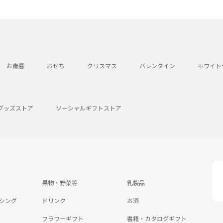
お歳暮
おせち
クリスマス
バレンタイン
ホワイト
グッズストア
ソーシャルギフトストア
果物・野菜等
乳製品
シング
ドリンク
お酒
フラワーギフト
書籍・カタログギフト