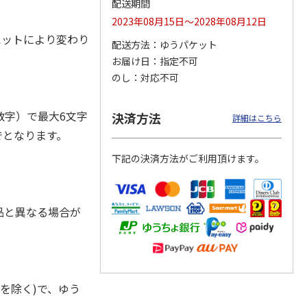
配送期間
2023年08月15日～2028年08月12日
ルエットにより変わり
配送方法
ゆうパケット
お届け日
指定不可
ジョの
『ジョジョの奇妙な
『ジョジョの奇妙な
『ジョジョの奇妙な
黄金の
冒険 スターダスト
冒険 スターダスト
冒険 スターダスト
のし
対応不可
P
…
クルセイダース』
クルセイダース』
クルセイダース』
ワー
…
トラ
…
トラ
…
4,400円
3,300円
3,300円
字）で最大6文字
決済方法
詳細はこちら
)
(送料別・税込)
(送料別・税込)
(送料別・税込)
でとなります。
下記の決済方法がご利用頂けます。
品と異なる場合が
を除く)で、ゆう