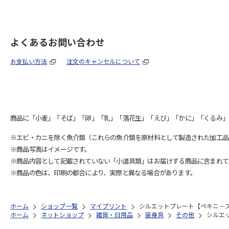
よくあるお問い合わせ
お支払い方法
注文のキャンセルについて
商品に「小麦」「そば」「卵」「乳」「落花生」「えび」「かに」「くるみ」
※エビ・カニを除く魚介類（これらの魚介類を原材料として製造された加工品
※商品写真はイメージです。
※商品内容として記載されていない「小道具類」はお届けする商品に含まれて
※商品の色は、印刷の都合により、実際と異なる場合があります。
ホーム
ショップ一覧
マイプリント
シルエットプレート【ペキニ－ズ<1
ホーム
ネットショップ
雑貨・日用品
装身具
その他
シルエッ