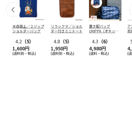
水森亜土／２ジップ
リラックマ／ショル
置き配バッグ
ア
ショルダーバッグ
ダー付きミニトート
OKIPPA（オキッ
奇
パ）
風』
4.2
（5）
4.8
（5）
4.3
（6）
1,600円
1,950円
4,980円
4
(送料別・税込)
(送料別・税込)
(送料・税込)
(