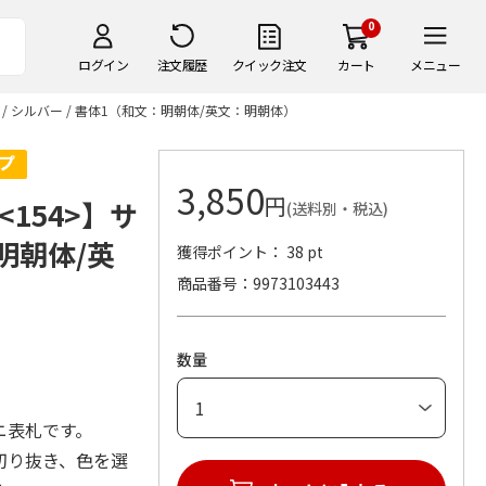
0
ログイン
注文履歴
クイック注文
カート
メニュー
/ シルバー / 書体1（和文：明朝体/英文：明朝体）
3,850
円
154>】サ
(送料別・税込)
：明朝体/英
獲得ポイント： 38 pt
商品番号
9973103443
数量
ニ表札です。
切り抜き、色を選