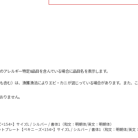
のアレルギー特定8品目を含んでいる場合に品目名を表示します。
も含む）は、漁獲漁法によりエビ・カニが混じっている場合があります。また、こ
おりません。
54>】サイズL / シルバー / 書体1（和文：明朝体/英文：明朝体）
トプレート【ペキニ－ズ<154>】サイズL / シルバー / 書体1（和文：明朝体/英