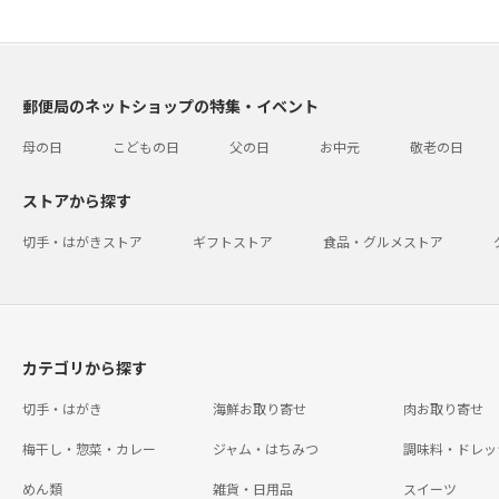
郵便局のネットショップの特集・イベント
母の日
こどもの日
父の日
お中元
敬老の日
ストアから探す
切手・はがきストア
ギフトストア
食品・グルメストア
カテゴリから探す
切手・はがき
海鮮お取り寄せ
肉お取り寄せ
梅干し・惣菜・カレー
ジャム・はちみつ
調味料・ドレッ
めん類
雑貨・日用品
スイーツ