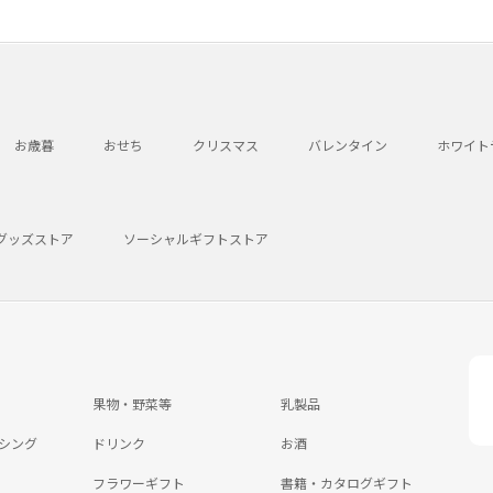
お歳暮
おせち
クリスマス
バレンタイン
ホワイト
グッズストア
ソーシャルギフトストア
果物・野菜等
乳製品
シング
ドリンク
お酒
フラワーギフト
書籍・カタログギフト