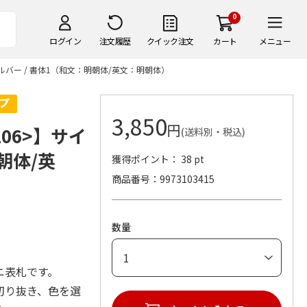
0
ログイン
注文履歴
クイック注文
カート
メニュー
シルバー / 書体1（和文：明朝体/英文：明朝体）
3,850
円
06>】サイ
(送料別・税込)
明朝体/英
獲得ポイント： 38 pt
商品番号
9973103415
数量
ニ表札です。
切り抜き、色を選