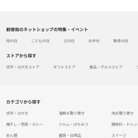
郵便局のネットショップの特集・イベント
母の日
こどもの日
父の日
お中元
敬老の日
ストアから探す
切手・はがきストア
ギフトストア
食品・グルメストア
カテゴリから探す
切手・はがき
海鮮お取り寄せ
肉お取り寄せ
梅干し・惣菜・カレー
ジャム・はちみつ
調味料・ドレッ
めん類
雑貨・日用品
スイーツ