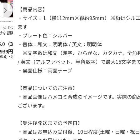
【商品内容】
・サイズ： L（横112mm×縦約95mm） ※縦はシ
ます
ニメ『ジョジョの
コジコジ／ショルダ
POSTIES オリジナ
アニメ『ジョ
妙な冒険 黄金の
ー付きバッグ
ルTシャツ Sサイズ
奇妙な冒険 
・プレート色：シルバー
CITY POP
…
風』CITY PO
5.0
（3）
4.5
（6）
4.8
（4）
・書体：和文：明朝体 / 英文：明朝体
,939円
1,760円
3,080円
3,839円
※文字数は和文（漢字、ひらがな、カタカナ、全角数
送料別・税込)
(送料別・税込)
(送料別・税込)
(送料別・税込
/ 英文（アルファベット、半角数字）で最大15文字ま
・裏面仕様：両面テープ
【商品についてのご注意】
・商品画像はハメコミ合成のイメージです。実際の商
ございます。
【受注後発送までの予定日】
・商品はお申込み受付後、10日程度(土曜・日曜・祝日